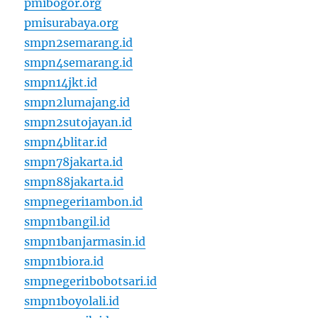
pmibogor.org
pmisurabaya.org
smpn2semarang.id
smpn4semarang.id
smpn14jkt.id
smpn2lumajang.id
smpn2sutojayan.id
smpn4blitar.id
smpn78jakarta.id
smpn88jakarta.id
smpnegeri1ambon.id
smpn1bangil.id
smpn1banjarmasin.id
smpn1biora.id
smpnegeri1bobotsari.id
smpn1boyolali.id