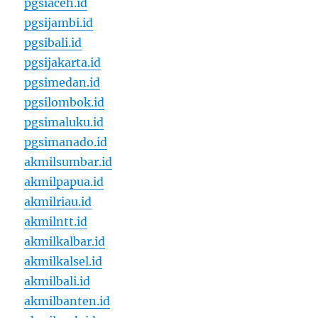
pgsiaceh.id
pgsijambi.id
pgsibali.id
pgsijakarta.id
pgsimedan.id
pgsilombok.id
pgsimaluku.id
pgsimanado.id
akmilsumbar.id
akmilpapua.id
akmilriau.id
akmilntt.id
akmilkalbar.id
akmilkalsel.id
akmilbali.id
akmilbanten.id