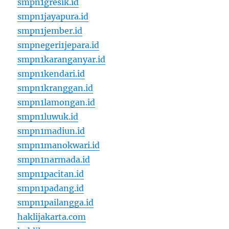
smpn1gresik.id
smpn1jayapura.id
smpn1jember.id
smpnegeri1jepara.id
smpn1karanganyar.id
smpn1kendari.id
smpn1kranggan.id
smpn1lamongan.id
smpn1luwuk.id
smpn1madiun.id
smpn1manokwari.id
smpn1narmada.id
smpn1pacitan.id
smpn1padang.id
smpn1pailangga.id
haklijakarta.com