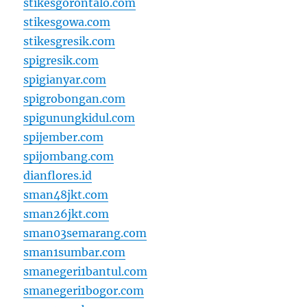
stikesgorontalo.com
stikesgowa.com
stikesgresik.com
spigresik.com
spigianyar.com
spigrobongan.com
spigunungkidul.com
spijember.com
spijombang.com
dianflores.id
sman48jkt.com
sman26jkt.com
sman03semarang.com
sman1sumbar.com
smanegeri1bantul.com
smanegeri1bogor.com