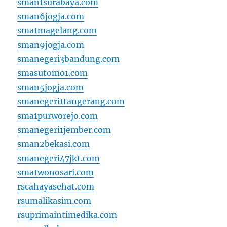
sman1surabaya.com
sman6jogja.com
sma1magelang.com
sman9jogja.com
smanegeri3bandung.com
smasutomo1.com
sman5jogja.com
smanegeri1tangerang.com
sma1purworejo.com
smanegeri1jember.com
sman2bekasi.com
smanegeri47jkt.com
sma1wonosari.com
rscahayasehat.com
rsumalikasim.com
rsuprimaintimedika.com