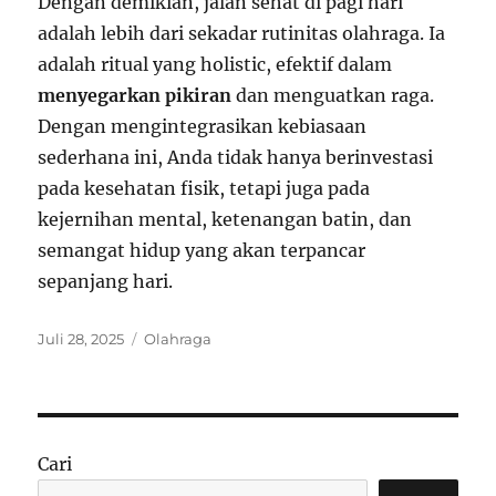
Dengan demikian, jalan sehat di pagi hari
adalah lebih dari sekadar rutinitas olahraga. Ia
adalah ritual yang holistic, efektif dalam
menyegarkan pikiran
dan menguatkan raga.
Dengan mengintegrasikan kebiasaan
sederhana ini, Anda tidak hanya berinvestasi
pada kesehatan fisik, tetapi juga pada
kejernihan mental, ketenangan batin, dan
semangat hidup yang akan terpancar
sepanjang hari.
Posted
Categories
Juli 28, 2025
Olahraga
on
Cari