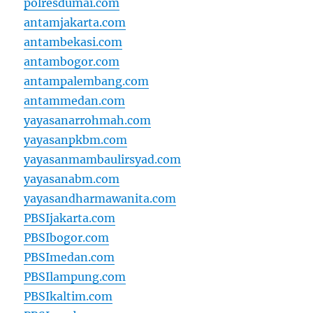
polresdumai.com
antamjakarta.com
antambekasi.com
antambogor.com
antampalembang.com
antammedan.com
yayasanarrohmah.com
yayasanpkbm.com
yayasanmambaulirsyad.com
yayasanabm.com
yayasandharmawanita.com
PBSIjakarta.com
PBSIbogor.com
PBSImedan.com
PBSIlampung.com
PBSIkaltim.com