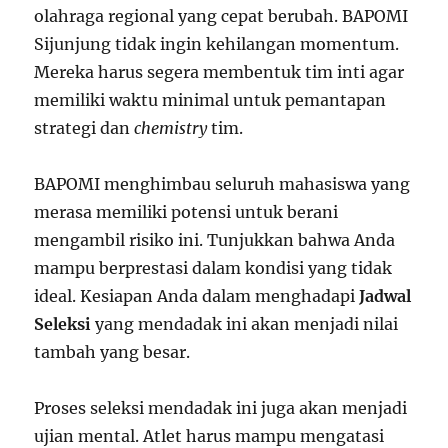
olahraga regional yang cepat berubah. BAPOMI
Sijunjung tidak ingin kehilangan momentum.
Mereka harus segera membentuk tim inti agar
memiliki waktu minimal untuk pemantapan
strategi dan
chemistry
tim.
BAPOMI menghimbau seluruh mahasiswa yang
merasa memiliki potensi untuk berani
mengambil risiko ini. Tunjukkan bahwa Anda
mampu berprestasi dalam kondisi yang tidak
ideal. Kesiapan Anda dalam menghadapi
Jadwal
Seleksi
yang mendadak ini akan menjadi nilai
tambah yang besar.
Proses seleksi mendadak ini juga akan menjadi
ujian mental. Atlet harus mampu mengatasi