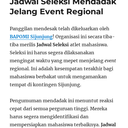
Jadwal Seleksi Mendadak
Jelang Event Regional
Panggilan mendesak telah dikeluarkan oleh
BAPOMI Sijunjung
! Organisasi ini secara tiba-
tiba merilis
Jadwal Seleksi
atlet mahasiswa.
Seleksi ini harus segera dilaksanakan
mengingat waktu yang mepet menjelang
event
regional. Ini adalah kesempatan terakhir bagi
mahasiswa berbakat untuk mengamankan
tempat di kontingen Sijunjung.
Pengumuman mendadak ini menuntut reaksi
cepat dari semua perguruan tinggi. Mereka
harus segera mengidentifikasi dan
mempersiapkan mahasiswa terbaiknya.
Jadwal