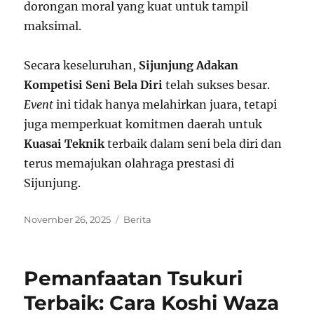
dorongan moral yang kuat untuk tampil
maksimal.
Secara keseluruhan,
Sijunjung Adakan
Kompetisi Seni Bela Diri
telah sukses besar.
Event
ini tidak hanya melahirkan juara, tetapi
juga memperkuat komitmen daerah untuk
Kuasai Teknik
terbaik dalam seni bela diri dan
terus memajukan olahraga prestasi di
Sijunjung.
Posted
Categories
November 26, 2025
Berita
on
Pemanfaatan Tsukuri
Terbaik: Cara Koshi Waza