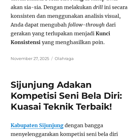
akan sia-sia. Dengan melakukan
drill
ini secara
konsisten dan menggunakan analisis visual,
Anda dapat mengubah
follow-through
dari
gerakan yang terlupakan menjadi
Kunci
Konsistensi
yang menghasilkan poin.
Posted
Categories
November 27, 2025
Olahraga
on
Sijunjung Adakan
Kompetisi Seni Bela Diri:
Kuasai Teknik Terbaik!
Kabupaten Sijunjung
dengan bangga
menyelenggarakan kompetisi seni bela diri