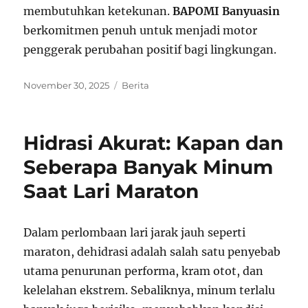
membutuhkan ketekunan.
BAPOMI Banyuasin
berkomitmen penuh untuk menjadi motor
penggerak perubahan positif bagi lingkungan.
Posted
Categories
November 30, 2025
Berita
on
Hidrasi Akurat: Kapan dan
Seberapa Banyak Minum
Saat Lari Maraton
Dalam perlombaan lari jarak jauh seperti
maraton, dehidrasi adalah salah satu penyebab
utama penurunan performa, kram otot, dan
kelelahan ekstrem. Sebaliknya, minum terlalu