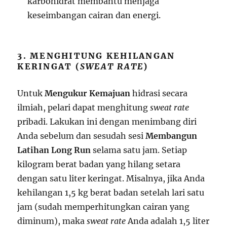
karbohidrat membantu menjaga
keseimbangan cairan dan energi.
3. MENGHITUNG KEHILANGAN
KERINGAT (
SWEAT RATE
)
Untuk
Mengukur Kemajuan
hidrasi secara
ilmiah, pelari dapat menghitung
sweat rate
pribadi. Lakukan ini dengan menimbang diri
Anda sebelum dan sesudah sesi
Membangun
Latihan Long Run
selama satu jam. Setiap
kilogram berat badan yang hilang setara
dengan satu liter keringat. Misalnya, jika Anda
kehilangan 1,5 kg berat badan setelah lari satu
jam (sudah memperhitungkan cairan yang
diminum), maka
sweat rate
Anda adalah 1,5 liter