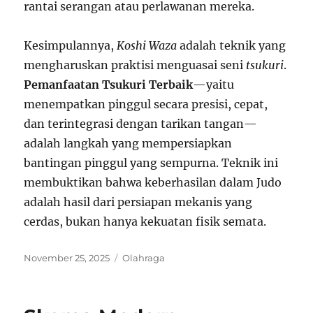
rantai serangan atau perlawanan mereka.
Kesimpulannya,
Koshi Waza
adalah teknik yang
mengharuskan praktisi menguasai seni
tsukuri
.
Pemanfaatan Tsukuri Terbaik
—yaitu
menempatkan pinggul secara presisi, cepat,
dan terintegrasi dengan tarikan tangan—
adalah langkah yang mempersiapkan
bantingan pinggul yang sempurna. Teknik ini
membuktikan bahwa keberhasilan dalam Judo
adalah hasil dari persiapan mekanis yang
cerdas, bukan hanya kekuatan fisik semata.
Posted
Categories
November 25, 2025
Olahraga
on