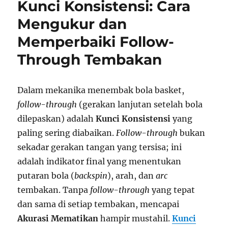
Kunci Konsistensi: Cara
Mengukur dan
Memperbaiki Follow-
Through Tembakan
Dalam mekanika menembak bola basket,
follow-through
(gerakan lanjutan setelah bola
dilepaskan) adalah
Kunci Konsistensi
yang
paling sering diabaikan.
Follow-through
bukan
sekadar gerakan tangan yang tersisa; ini
adalah indikator final yang menentukan
putaran bola (
backspin
), arah, dan
arc
tembakan. Tanpa
follow-through
yang tepat
dan sama di setiap tembakan, mencapai
Akurasi Mematikan
hampir mustahil.
Kunci