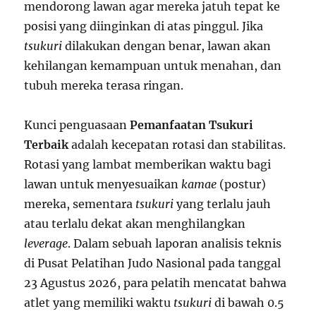
mendorong lawan agar mereka jatuh tepat ke
posisi yang diinginkan di atas pinggul. Jika
tsukuri
dilakukan dengan benar, lawan akan
kehilangan kemampuan untuk menahan, dan
tubuh mereka terasa ringan.
Kunci penguasaan
Pemanfaatan Tsukuri
Terbaik
adalah kecepatan rotasi dan stabilitas.
Rotasi yang lambat memberikan waktu bagi
lawan untuk menyesuaikan
kamae
(postur)
mereka, sementara
tsukuri
yang terlalu jauh
atau terlalu dekat akan menghilangkan
leverage
. Dalam sebuah laporan analisis teknis
di Pusat Pelatihan Judo Nasional pada tanggal
23 Agustus 2026, para pelatih mencatat bahwa
atlet yang memiliki waktu
tsukuri
di bawah 0.5