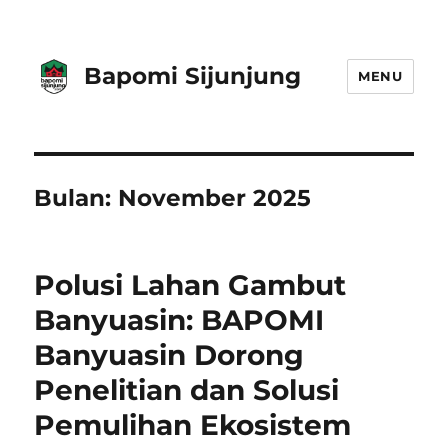
Bapomi Sijunjung
MENU
Bulan:
November 2025
Polusi Lahan Gambut
Banyuasin: BAPOMI
Banyuasin Dorong
Penelitian dan Solusi
Pemulihan Ekosistem