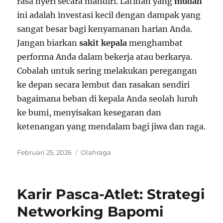
rasa nyeri secara mandiri. Latihan yang
mudah
ini adalah investasi kecil dengan dampak yang
sangat besar bagi kenyamanan harian Anda.
Jangan biarkan
sakit kepala
menghambat
performa Anda dalam bekerja atau berkarya.
Cobalah untuk sering melakukan peregangan
ke depan secara lembut dan rasakan sendiri
bagaimana beban di kepala Anda seolah luruh
ke bumi, menyisakan kesegaran dan
ketenangan yang mendalam bagi jiwa dan raga.
Posted
Categories
Februari 25, 2026
Olahraga
on
Karir Pasca-Atlet: Strategi
Networking Bapomi