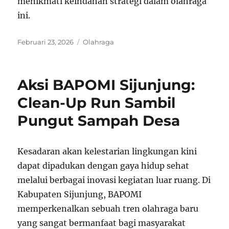
menikmati keindahan strategi dalam olahraga
ini.
Posted
Categories
Februari 23, 2026
Olahraga
on
Aksi BAPOMI Sijunjung:
Clean-Up Run Sambil
Pungut Sampah Desa
Kesadaran akan kelestarian lingkungan kini
dapat dipadukan dengan gaya hidup sehat
melalui berbagai inovasi kegiatan luar ruang. Di
Kabupaten Sijunjung, BAPOMI
memperkenalkan sebuah tren olahraga baru
yang sangat bermanfaat bagi masyarakat