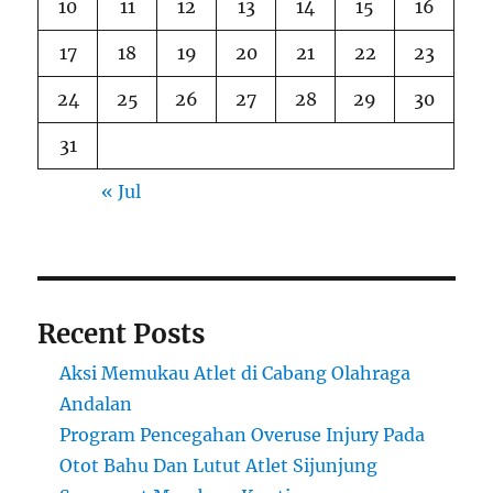
10
11
12
13
14
15
16
17
18
19
20
21
22
23
24
25
26
27
28
29
30
31
« Jul
Recent Posts
Aksi Memukau Atlet di Cabang Olahraga
Andalan
Program Pencegahan Overuse Injury Pada
Otot Bahu Dan Lutut Atlet Sijunjung