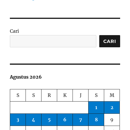
Cari
CARI
Agustus 2026
S
S
R
K
J
S
M
1
2
3
4
5
6
7
8
9