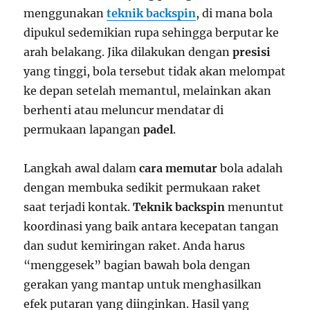
menggunakan
teknik backspin
, di mana bola
dipukul sedemikian rupa sehingga berputar ke
arah belakang. Jika dilakukan dengan
presisi
yang tinggi, bola tersebut tidak akan melompat
ke depan setelah memantul, melainkan akan
berhenti atau meluncur mendatar di
permukaan lapangan
padel
.
Langkah awal dalam
cara memutar
bola adalah
dengan membuka sedikit permukaan raket
saat terjadi kontak.
Teknik backspin
menuntut
koordinasi yang baik antara kecepatan tangan
dan sudut kemiringan raket. Anda harus
“menggesek” bagian bawah bola dengan
gerakan yang mantap untuk menghasilkan
efek putaran yang diinginkan. Hasil yang