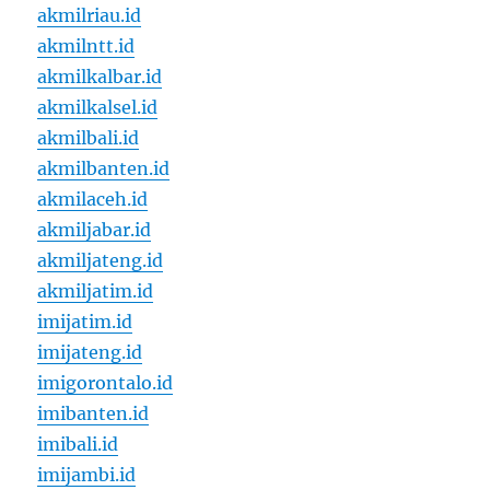
akmilriau.id
akmilntt.id
akmilkalbar.id
akmilkalsel.id
akmilbali.id
akmilbanten.id
akmilaceh.id
akmiljabar.id
akmiljateng.id
akmiljatim.id
imijatim.id
imijateng.id
imigorontalo.id
imibanten.id
imibali.id
imijambi.id