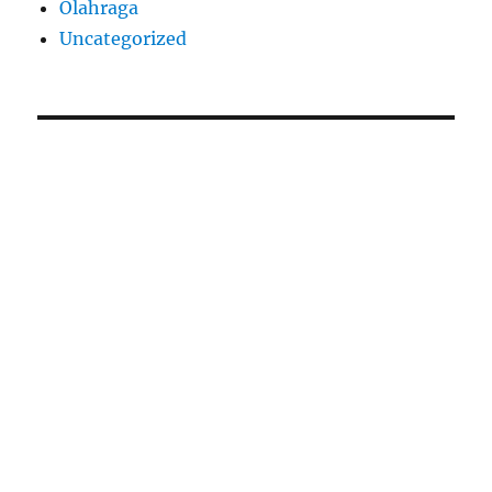
Olahraga
Uncategorized