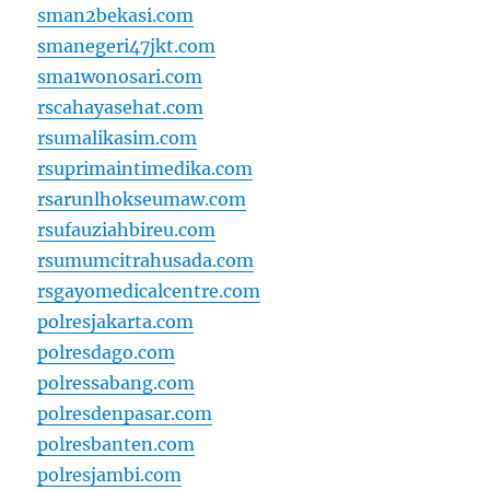
sman2bekasi.com
smanegeri47jkt.com
sma1wonosari.com
rscahayasehat.com
rsumalikasim.com
rsuprimaintimedika.com
rsarunlhokseumaw.com
rsufauziahbireu.com
rsumumcitrahusada.com
rsgayomedicalcentre.com
polresjakarta.com
polresdago.com
polressabang.com
polresdenpasar.com
polresbanten.com
polresjambi.com