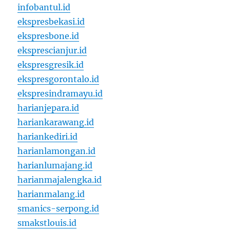
infobantul.id
ekspresbekasi.id
ekspresbone.id
eksprescianjur.id
ekspresgresik.id
ekspresgorontalo.id
ekspresindramayu.id
harianjepara.id
hariankarawang.id
hariankediri.id
harianlamongan.id
harianlumajang.id
harianmajalengka.id
harianmalang.id
smanics-serpong.id
smakstlouis.id