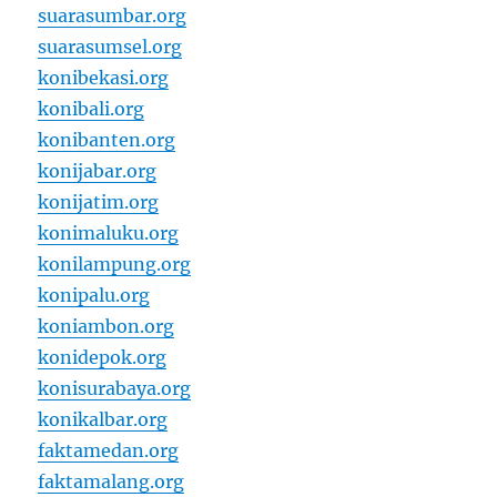
suarasumbar.org
suarasumsel.org
konibekasi.org
konibali.org
konibanten.org
konijabar.org
konijatim.org
konimaluku.org
konilampung.org
konipalu.org
koniambon.org
konidepok.org
konisurabaya.org
konikalbar.org
faktamedan.org
faktamalang.org