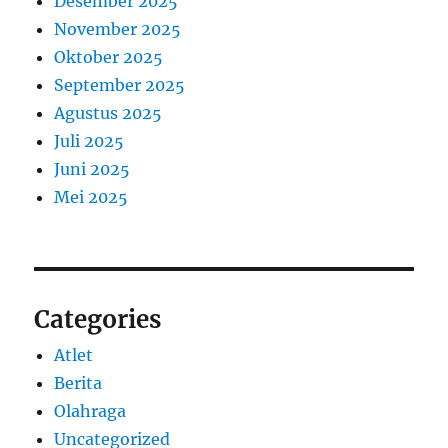
Desember 2025
November 2025
Oktober 2025
September 2025
Agustus 2025
Juli 2025
Juni 2025
Mei 2025
Categories
Atlet
Berita
Olahraga
Uncategorized