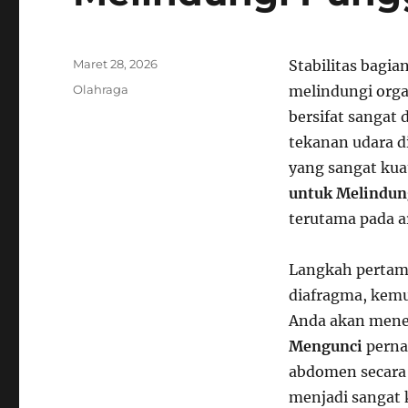
Posted
Maret 28, 2026
Stabilitas bagia
on
Categories
Olahraga
melindungi organ
bersifat sangat 
tekanan udara d
yang sangat kua
untuk Melindun
terutama pada ar
Langkah pertam
diafragma, kem
Anda akan mener
Mengunci
perna
abdomen secara 
menjadi sangat 