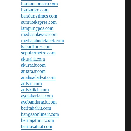
hariansumatra.com
harianikn.com
bandungtimes.com
sumutekspres.com
lampungpos.com
mediasulawesi.com
mediajabodetabek.com
kabarflores.com
seputarmetro.com
aktual.it.com
akurat.it.com
antara.it.com
analisadaily.it.com
antv.it.com
antvklik.it.com
ayojakarta.it.com
ayobandung.it.com
beritabali.it.com
bangsaonline.it.com
beritajatim.it.com
beritasatu.it.com