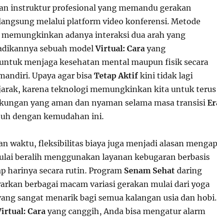
an instruktur profesional yang memandu gerakan
 langsung melalui platform video konferensi. Metode
i memungkinkan adanya interaksi dua arah yang
jadikannya sebuah model
Virtual: Cara
yang
ntuk menjaga kesehatan mental maupun fisik secara
andiri. Upaya agar bisa
Tetap Aktif
kini tidak lagi
jarak, karena teknologi memungkinkan kita untuk terus
kungan yang aman dan nyaman selama masa transisi
Er
uh dengan kemudahan ini.
an waktu, fleksibilitas biaya juga menjadi alasan menga
lai beralih menggunakan layanan kebugaran berbasis
iap harinya secara rutin. Program
Senam Sehat
daring
rkan berbagai macam variasi gerakan mulai dari yoga
yang sangat menarik bagi semua kalangan usia dan hobi.
irtual: Cara
yang canggih, Anda bisa mengatur alarm