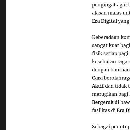
pengingat agar 
alasan malas u
Era Digital
yang 
Keberadaan kom
sangat kuat bag
fisik setiap pagi
kesehatan raga 
dengan bantuan 
Cara
berolahrag
Aktif
dan tidak 
merugikan bagi 
Bergerak di
bawa
fasilitas di
Era D
Sebagai penutup