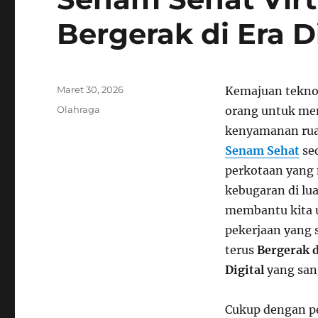
Bergerak di Era D
Posted
Maret 30, 2026
Kemajuan teknol
on
Categories
Olahraga
orang untuk me
kenyamanan rua
Senam Sehat
sec
perkotaan yang 
kebugaran di l
membantu kita 
pekerjaan yang 
terus
Bergerak d
Digital
yang sang
Cukup dengan pe