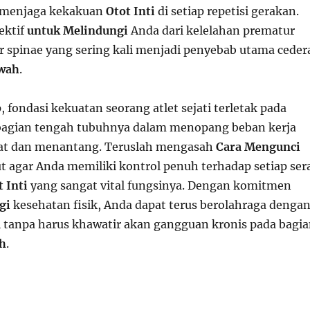
 menjaga kekakuan
Otot Inti
di setiap repetisi gerakan.
fektif
untuk Melindungi
Anda dari kelelahan prematur
or spinae yang sering kali menjadi penyebab utama ceder
wah
.
 fondasi kekuatan seorang atlet sejati terletak pada
 bagian tengah tubuhnya dalam menopang beban kerja
rat dan menantang. Teruslah mengasah
Cara Mengunci
t agar Anda memiliki kontrol penuh terhadap setiap ser
t Inti
yang sangat vital fungsinya. Dengan komitmen
gi
kesehatan fisik, Anda dapat terus berolahraga denga
gi tanpa harus khawatir akan gangguan kronis pada bagi
h
.