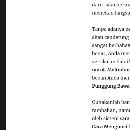
dari risiko hern
menekan langs
Tanpa adanya pe
akan cenderung
sangat berbahay
benar, Anda mem
vertikal melalu
untuk Melindun
beban Anda menja
Punggung Bawa
Gunakanlah bant
tambahan, namun
oleh sistem sar
Cara Mengunci
k