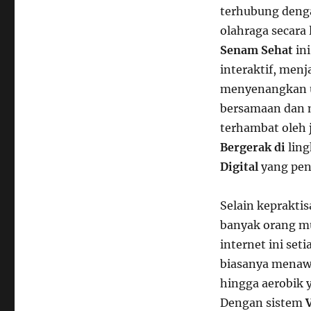
terhubung deng
olahraga secara
Senam Sehat
in
interaktif, men
menyenangkan u
bersamaan dan m
terhambat oleh 
Bergerak di
ling
Digital
yang pen
Selain kepraktis
banyak orang mu
internet ini set
biasanya menawa
hingga aerobik 
Dengan sistem
V