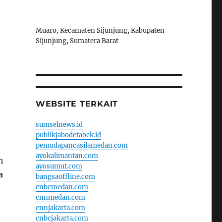
Muaro, Kecamaten Sijunjung, Kabupaten
Sijunjung, Sumatera Barat
WEBSITE TERKAIT
sumselnews.id
publikjabodetabek.id
pemudapancasilamedan.com
ayokalimantan.com
h
ayosumut.com
a
bangsaoffline.com
cnbcmedan.com
cnnmedan.com
cnnjakarta.com
cnbcjakarta.com