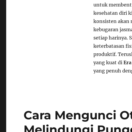
untuk membentuk
kesehatan diri k
konsisten akan 
kebugaran jasma
setiap harinya. 
keterbatasan fi
produktif. Teru
yang kuat di
Era
yang penuh denga
Cara Mengunci Ot
Melindungi Pun