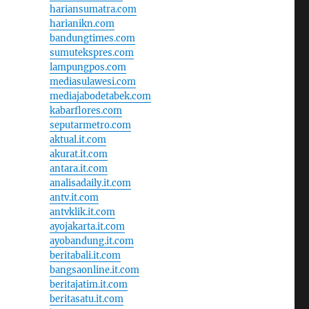
hariansumatra.com
harianikn.com
bandungtimes.com
sumutekspres.com
lampungpos.com
mediasulawesi.com
mediajabodetabek.com
kabarflores.com
seputarmetro.com
aktual.it.com
akurat.it.com
antara.it.com
analisadaily.it.com
antv.it.com
antvklik.it.com
ayojakarta.it.com
ayobandung.it.com
beritabali.it.com
bangsaonline.it.com
beritajatim.it.com
beritasatu.it.com