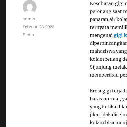
Kesehatan gigi 
perenang saat m
Author
admin
paparan air kol
Posted
Februari 28, 2026
ternyata memilik
on
Categories
Berita
mengenai
gigi 
diperbincangkan
mahasiswa yang 
kolam renang de
Sijunjung melak
memberikan perl
Erosi gigi terja
batas normal, ya
yang ketika di
jika tidak dise
kolam bisa menja