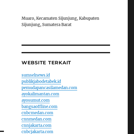
Muaro, Kecamaten Sijunjung, Kabupaten
Sijunjung, Sumatera Barat
WEBSITE TERKAIT
sumselnews.id
publikjabodetabek.id
pemudapancasilamedan.com
ayokalimantan.com
ayosumut.com
bangsaoffline.com
cnbcmedan.com
cnnmedan.com
cnnjakarta.com
cnbcjakarta.com