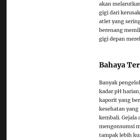
akan melarutkan 
gigi dari kerusa
atlet yang seri
berenang memili
gigi depan mere
Bahaya Ter
Banyak pengelol
kadar pH harian
kaporit yang ber
kesehatan yang 
kembali. Gejala a
mengonsumsi mak
tampak lebih ku