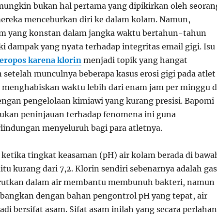
mungkin bukan hal pertama yang dipikirkan oleh seoran
ereka menceburkan diri ke dalam kolam. Namun,
am yang konstan dalam jangka waktu bertahun-tahun
i dampak yang nyata terhadap integritas email gigi. Isu
keropos karena klorin
menjadi topik yang hangat
 setelah munculnya beberapa kasus erosi gigi pada atlet
menghabiskan waktu lebih dari enam jam per minggu d
ngan pengelolaan kimiawi yang kurang presisi. Bapomi
ukan peninjauan terhadap fenomena ini guna
indungan menyeluruh bagi para atletnya.
di ketika tingkat keasaman (pH) air kolam berada di bawa
itu kurang dari 7,2. Klorin sendiri sebenarnya adalah gas
larutkan dalam air membantu membunuh bakteri, namun
imbangkan dengan bahan pengontrol pH yang tepat, air
di bersifat asam. Sifat asam inilah yang secara perlahan