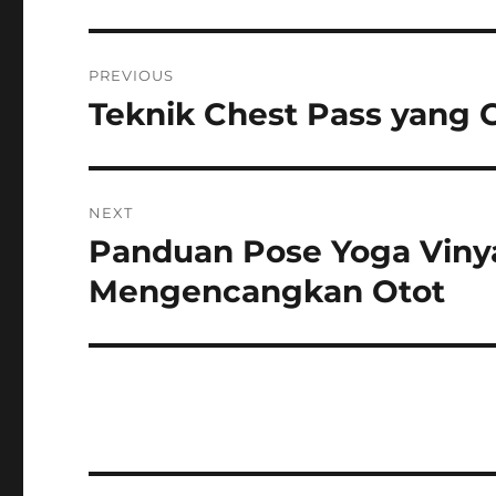
Navigasi
PREVIOUS
pos
Teknik Chest Pass yang 
Previous
post:
NEXT
Panduan Pose Yoga Viny
Next
post:
Mengencangkan Otot