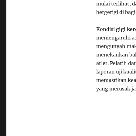
mulai terlihat, 
bergerigi di bag
Kondisi
gigi ke
memengaruhi asu
mengunyah makan
menekankan bahw
atlet. Pelatih 
laporan uji kuali
memastikan kea
yang merusak ja