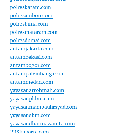
polresbatam.com
polresambon.com
polresbima.com
polresmataram.com
polresdumai.com
antamjakarta.com
antambekasi.com
antambogor.com
antampalembang.com
antammedan.com
yayasanarrohmah.com
yayasanpkbm.com
yayasanmambaulirsyad.com
yayasanabm.com
yayasandharmawanita.com
PBSIjakarta.com