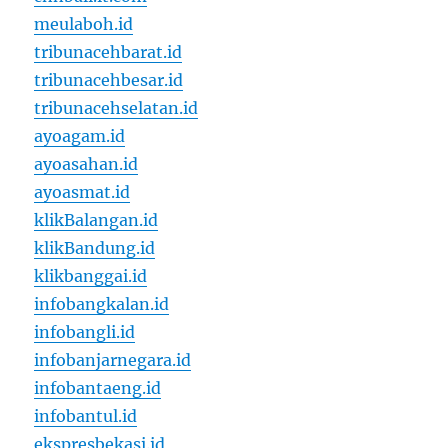
meulaboh.id
tribunacehbarat.id
tribunacehbesar.id
tribunacehselatan.id
ayoagam.id
ayoasahan.id
ayoasmat.id
klikBalangan.id
klikBandung.id
klikbanggai.id
infobangkalan.id
infobangli.id
infobanjarnegara.id
infobantaeng.id
infobantul.id
ekspresbekasi.id