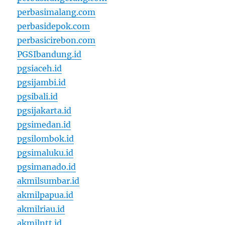
perbasimalang.com
perbasidepok.com
perbasicirebon.com
PGSIbandung.id
pgsiaceh.id
pgsijambi.id
pgsibali.id
pgsijakarta.id
pgsimedan.id
pgsilombok.id
pgsimaluku.id
pgsimanado.id
akmilsumbar.id
akmilpapua.id
akmilriau.id
akmilntt.id