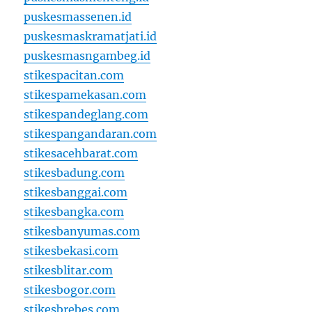
puskesmassenen.id
puskesmaskramatjati.id
puskesmasngambeg.id
stikespacitan.com
stikespamekasan.com
stikespandeglang.com
stikespangandaran.com
stikesacehbarat.com
stikesbadung.com
stikesbanggai.com
stikesbangka.com
stikesbanyumas.com
stikesbekasi.com
stikesblitar.com
stikesbogor.com
stikesbrebes.com