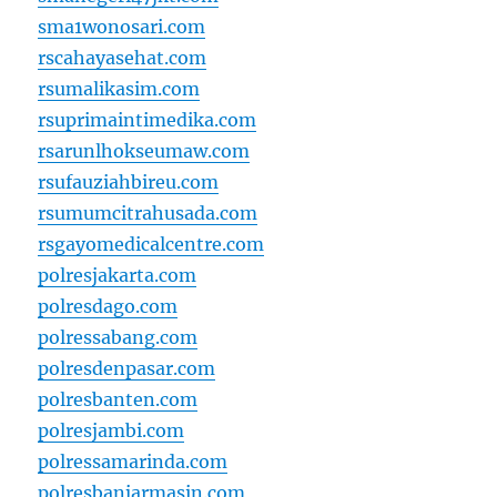
sma1wonosari.com
rscahayasehat.com
rsumalikasim.com
rsuprimaintimedika.com
rsarunlhokseumaw.com
rsufauziahbireu.com
rsumumcitrahusada.com
rsgayomedicalcentre.com
polresjakarta.com
polresdago.com
polressabang.com
polresdenpasar.com
polresbanten.com
polresjambi.com
polressamarinda.com
polresbanjarmasin.com