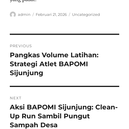
Author
Posted
Categories
admin
Februari 21, 2026
Uncategorized
on
Navigasi
PREVIOUS
pos
Pangkas Volume Latihan:
Previous
post:
Strategi Atlet BAPOMI
Sijunjung
NEXT
Aksi BAPOMI Sijunjung: Clean-
Next
post:
Up Run Sambil Pungut
Sampah Desa