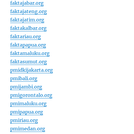
faktajabar.org
faktajateng.org
faktajatim.org
faktakalbar.org
faktariau.org
faktapapua.org
faktamaluku.org
faktasumut.org
pmidkijakarta.org
pmibali.org
pmijambi.org
pmigorontalo.org
pmimaluku.org
pmipapua.org
pmiriau.org
pmimedan.org