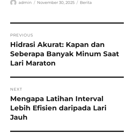
Author
Posted
Categories
admin
November 30, 2025
Berita
on
Navigasi
PREVIOUS
pos
Hidrasi Akurat: Kapan dan
Previous
post:
Seberapa Banyak Minum Saat
Lari Maraton
NEXT
Mengapa Latihan Interval
Next
post:
Lebih Efisien daripada Lari
Jauh