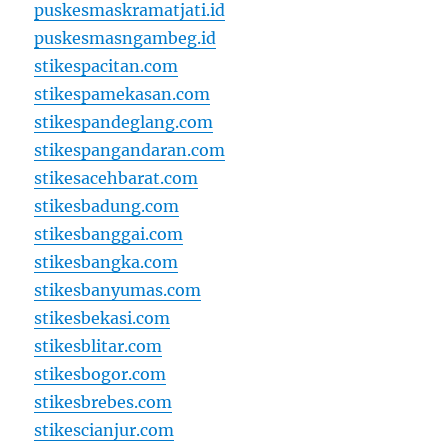
puskesmaskramatjati.id
puskesmasngambeg.id
stikespacitan.com
stikespamekasan.com
stikespandeglang.com
stikespangandaran.com
stikesacehbarat.com
stikesbadung.com
stikesbanggai.com
stikesbangka.com
stikesbanyumas.com
stikesbekasi.com
stikesblitar.com
stikesbogor.com
stikesbrebes.com
stikescianjur.com