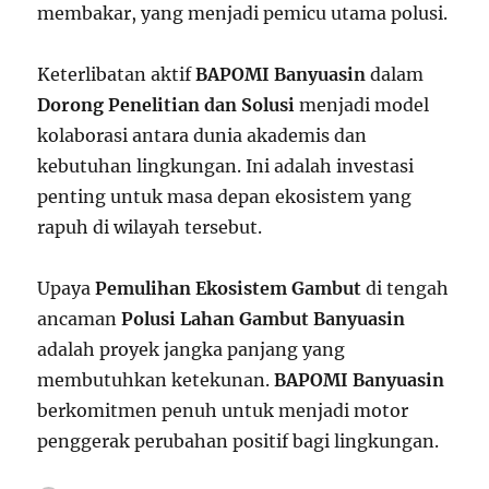
membakar, yang menjadi pemicu utama polusi.
Keterlibatan aktif
BAPOMI Banyuasin
dalam
Dorong Penelitian dan Solusi
menjadi model
kolaborasi antara dunia akademis dan
kebutuhan lingkungan. Ini adalah investasi
penting untuk masa depan ekosistem yang
rapuh di wilayah tersebut.
Upaya
Pemulihan Ekosistem Gambut
di tengah
ancaman
Polusi Lahan Gambut Banyuasin
adalah proyek jangka panjang yang
membutuhkan ketekunan.
BAPOMI Banyuasin
berkomitmen penuh untuk menjadi motor
penggerak perubahan positif bagi lingkungan.