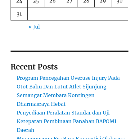
24
25
26
27
28
29
30
31
« Jul
Recent Posts
Program Pencegahan Overuse Injury Pada
Otot Bahu Dan Lutut Atlet Sijunjung
Semangat Membara Kontingen
Dharmasraya Hebat
Penyediaan Peralatan Standar dan Uji
Ketepatan Pembinaan Panahan BAPOMI
Daerah
Menyongsong Era Baru Kompetisi Olahraga