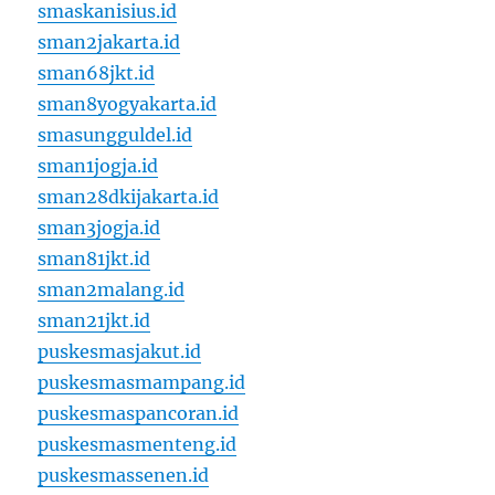
smaskanisius.id
sman2jakarta.id
sman68jkt.id
sman8yogyakarta.id
smasungguldel.id
sman1jogja.id
sman28dkijakarta.id
sman3jogja.id
sman81jkt.id
sman2malang.id
sman21jkt.id
puskesmasjakut.id
puskesmasmampang.id
puskesmaspancoran.id
puskesmasmenteng.id
puskesmassenen.id