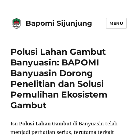
Bapomi Sijunjung
MENU
Polusi Lahan Gambut
Banyuasin: BAPOMI
Banyuasin Dorong
Penelitian dan Solusi
Pemulihan Ekosistem
Gambut
Isu
Polusi Lahan Gambut
di Banyuasin telah
menjadi perhatian serius, terutama terkait