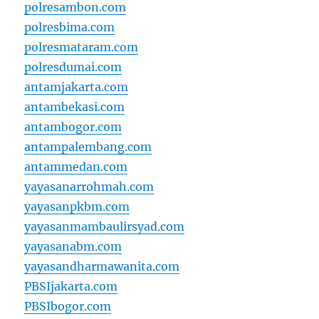
polresambon.com
polresbima.com
polresmataram.com
polresdumai.com
antamjakarta.com
antambekasi.com
antambogor.com
antampalembang.com
antammedan.com
yayasanarrohmah.com
yayasanpkbm.com
yayasanmambaulirsyad.com
yayasanabm.com
yayasandharmawanita.com
PBSIjakarta.com
PBSIbogor.com