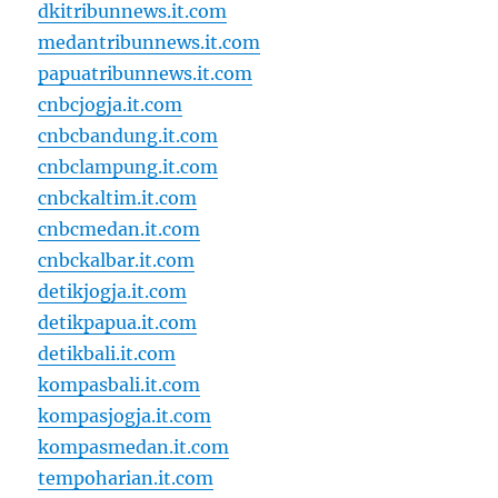
dkitribunnews.it.com
medantribunnews.it.com
papuatribunnews.it.com
cnbcjogja.it.com
cnbcbandung.it.com
cnbclampung.it.com
cnbckaltim.it.com
cnbcmedan.it.com
cnbckalbar.it.com
detikjogja.it.com
detikpapua.it.com
detikbali.it.com
kompasbali.it.com
kompasjogja.it.com
kompasmedan.it.com
tempoharian.it.com