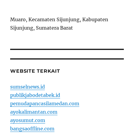
Muaro, Kecamaten Sijunjung, Kabupaten
Sijunjung, Sumatera Barat
WEBSITE TERKAIT
sumselnews.id
publikjabodetabek.id
pemudapancasilamedan.com
ayokalimantan.com
ayosumut.com
bangsaoffline.com