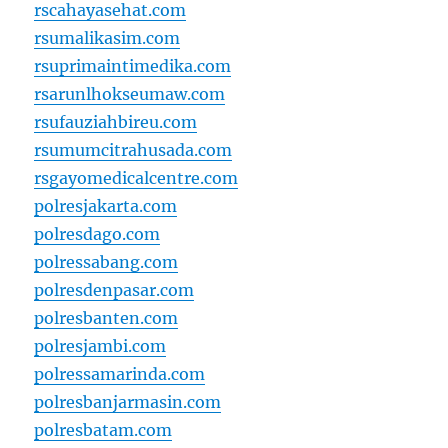
rscahayasehat.com
rsumalikasim.com
rsuprimaintimedika.com
rsarunlhokseumaw.com
rsufauziahbireu.com
rsumumcitrahusada.com
rsgayomedicalcentre.com
polresjakarta.com
polresdago.com
polressabang.com
polresdenpasar.com
polresbanten.com
polresjambi.com
polressamarinda.com
polresbanjarmasin.com
polresbatam.com