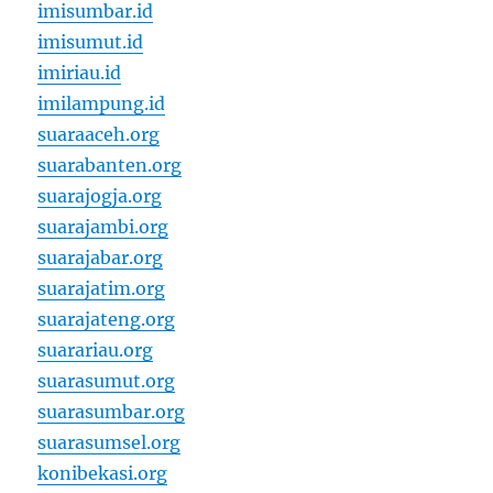
imisumbar.id
imisumut.id
imiriau.id
imilampung.id
suaraaceh.org
suarabanten.org
suarajogja.org
suarajambi.org
suarajabar.org
suarajatim.org
suarajateng.org
suarariau.org
suarasumut.org
suarasumbar.org
suarasumsel.org
konibekasi.org