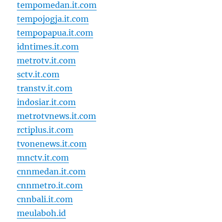
tempomedan.it.com
tempojogja.it.com
tempopapua.it.com
idntimes.it.com
metrotv.it.com
sctv.it.com
transtv.it.com
indosiar.it.com
metrotvnews.it.com
rctiplus.it.com
tvonenews.it.com
mnctv.it.com
cnnmedan.it.com
cnnmetro.it.com
cnnbali.it.com
meulaboh.id