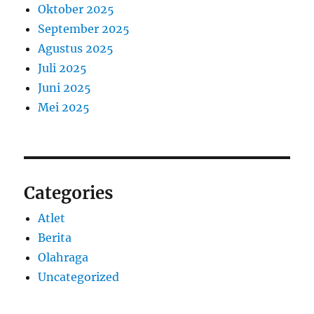
Oktober 2025
September 2025
Agustus 2025
Juli 2025
Juni 2025
Mei 2025
Categories
Atlet
Berita
Olahraga
Uncategorized