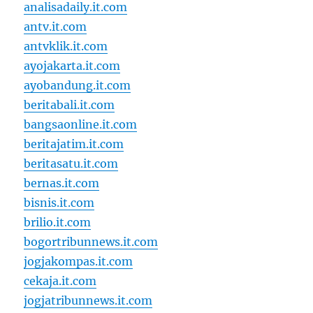
analisadaily.it.com
antv.it.com
antvklik.it.com
ayojakarta.it.com
ayobandung.it.com
beritabali.it.com
bangsaonline.it.com
beritajatim.it.com
beritasatu.it.com
bernas.it.com
bisnis.it.com
brilio.it.com
bogortribunnews.it.com
jogjakompas.it.com
cekaja.it.com
jogjatribunnews.it.com