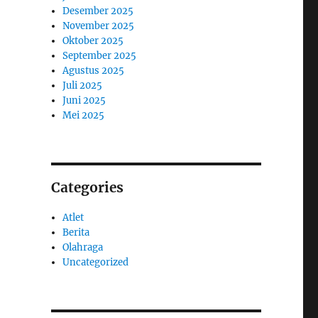
Desember 2025
November 2025
Oktober 2025
September 2025
Agustus 2025
Juli 2025
Juni 2025
Mei 2025
Categories
Atlet
Berita
Olahraga
Uncategorized