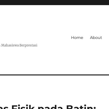
Home
About
 Mahasiswa Berprestasi
s Fisik pada Batin: