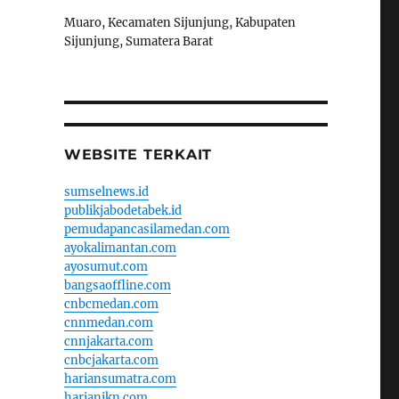
Muaro, Kecamaten Sijunjung, Kabupaten
Sijunjung, Sumatera Barat
WEBSITE TERKAIT
sumselnews.id
publikjabodetabek.id
pemudapancasilamedan.com
ayokalimantan.com
ayosumut.com
bangsaoffline.com
cnbcmedan.com
cnnmedan.com
cnnjakarta.com
cnbcjakarta.com
hariansumatra.com
harianikn.com