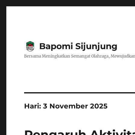
Bapomi Sijunjung
Bersama Meningkatkan Semangat Olahraga, Mewujudkan
Hari:
3 November 2025
Pengaruh Aktivita