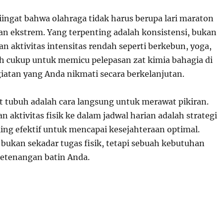
iingat bahwa olahraga tidak harus berupa lari maraton
an ekstrem. Yang terpenting adalah konsistensi, bukan
an aktivitas intensitas rendah seperti berkebun, yoga,
dah cukup untuk memicu pelepasan zat kimia bahagia di
giatan yang Anda nikmati secara berkelanjutan.
t tubuh adalah cara langsung untuk merawat pikiran.
 aktivitas fisik ke dalam jadwal harian adalah strategi
ling efektif untuk mencapai kesejahteraan optimal.
 bukan sekadar tugas fisik, tetapi sebuah kebutuhan
etenangan batin Anda.