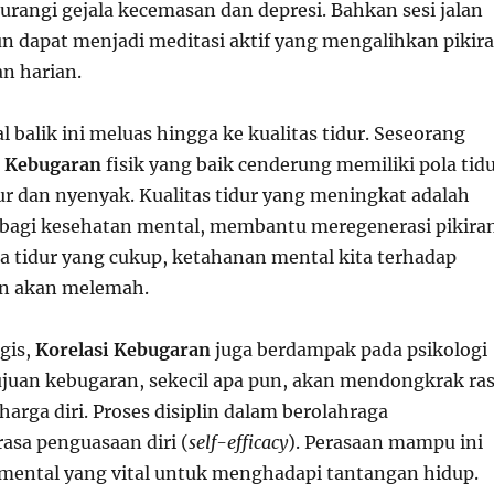
urangi gejala kecemasan dan depresi. Bahkan sesi jalan
un dapat menjadi meditasi aktif yang mengalihkan pikir
an harian.
balik ini meluas hingga ke kualitas tidur. Seseorang
i Kebugaran
fisik yang baik cenderung memiliki pola tid
ur dan nyenyak. Kualitas tidur yang meningkat adalah
 bagi kesehatan mental, membantu meregenerasi pikira
a tidur yang cukup, ketahanan mental kita terhadap
an akan melemah.
ogis,
Korelasi Kebugaran
juga berdampak pada psikologi
tujuan kebugaran, sekecil apa pun, akan mendongkrak ra
 harga diri. Proses disiplin dalam berolahraga
sa penguasaan diri (
self-efficacy
). Perasaan mampu ini
mental yang vital untuk menghadapi tantangan hidup.