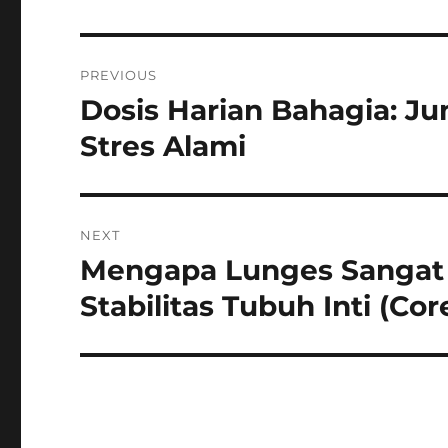
Navigasi
PREVIOUS
pos
Dosis Harian Bahagia: J
Previous
post:
Stres Alami
NEXT
Mengapa Lunges Sangat
Next
post:
Stabilitas Tubuh Inti (Core