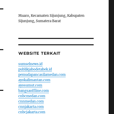
Muaro, Kecamaten Sijunjung, Kabupaten
Sijunjung, Sumatera Barat
WEBSITE TERKAIT
sumselnews.id
publikjabodetabek.id
pemudapancasilamedan.com
ayokalimantan.com
ayosumut.com
bangsaoffline.com
cnbcmedan.com
cnnmedan.com
cnnjakarta.com
cnbcjakarta.com