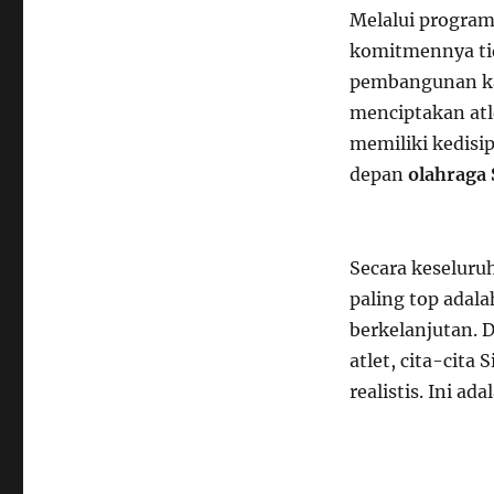
Melalui progra
komitmennya tid
pembangunan kar
menciptakan atle
memiliki kedisip
depan
olahraga 
Secara keseluru
paling top adal
berkelanjutan. 
atlet, cita-cita
realistis. Ini ad