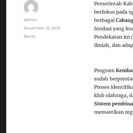
Pemerintah Kabu
berfokus pada 
Author
admin
berbagai
Cabang
Posted
November 22, 2025
fondasi yang ku
on
Categories
Berita
Pendekatan ini 
ilmiah, dan ada
Program
Kemba
sudah berprestas
Proses identifik
klub olahraga, 
Sistem pembin
memastikan regen