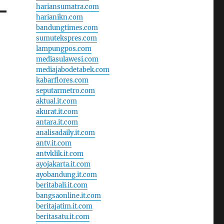
hariansumatra.com
harianikn.com
bandungtimes.com
sumutekspres.com
lampungpos.com
mediasulawesi.com
mediajabodetabek.com
kabarflores.com
seputarmetro.com
aktual.it.com
akurat.it.com
antara.it.com
analisadaily.it.com
antv.it.com
antvklik.it.com
ayojakarta.it.com
ayobandung.it.com
beritabali.it.com
bangsaonline.it.com
beritajatim.it.com
beritasatu.it.com