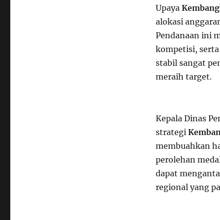
Upaya
Kembang
alokasi anggaran
Pendanaan ini m
kompetisi, serta
stabil sangat p
meraih target.
Kepala Dinas Pe
strategi
Kemban
membuahkan has
perolehan medal
dapat mengantar
regional yang p