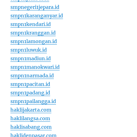
smpnegeri1jepara.id
smpn1karanganyar.id
smpn1kendari.id
smpn1kranggan.id
smpn1lamongan.id
smpn1luwuk.id
smpn1madiun.id
smpn1manokwari.id
smpn1narmada.id
smpn1pacitan.id
smpn1padang.id
smpn1pailangga.id
haklijakarta.com
haklilangsa.com
haklisabang.com
haklidenpasar.com