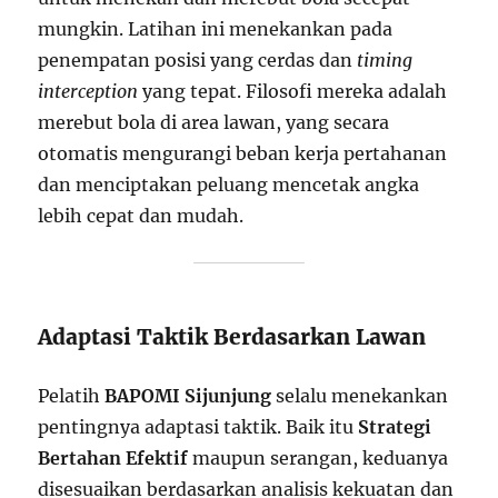
mungkin. Latihan ini menekankan pada
penempatan posisi yang cerdas dan
timing
interception
yang tepat. Filosofi mereka adalah
merebut bola di area lawan, yang secara
otomatis mengurangi beban kerja pertahanan
dan menciptakan peluang mencetak angka
lebih cepat dan mudah.
Adaptasi Taktik Berdasarkan Lawan
Pelatih
BAPOMI Sijunjung
selalu menekankan
pentingnya adaptasi taktik. Baik itu
Strategi
Bertahan Efektif
maupun serangan, keduanya
disesuaikan berdasarkan analisis kekuatan dan