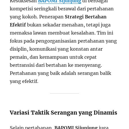
Kesuksesan
BAPOMI Sijunjung
di berbagai
kompetisi seringkali berawal dari pertahanan
yang kokoh. Penerapan
Strategi Bertahan
Efektif
bukan sekadar menahan, tetapi juga
memaksa lawan membuat kesalahan. Tim ini
fokus pada pengorganisasian pertahanan yang
disiplin, komunikasi yang konstan antar
pemain, dan kemampuan untuk cepat
bertransisi dari bertahan ke menyerang.
Pertahanan yang baik adalah serangan balik
yang efektif.
Variasi Taktik Serangan yang Dinamis
Selain pertahanan,
BAPOMI Sijunjung
juga