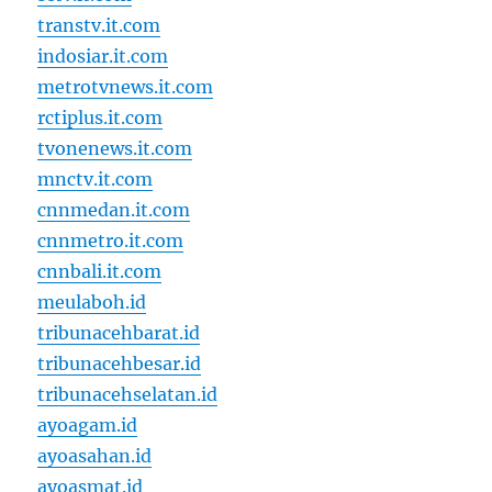
transtv.it.com
indosiar.it.com
metrotvnews.it.com
rctiplus.it.com
tvonenews.it.com
mnctv.it.com
cnnmedan.it.com
cnnmetro.it.com
cnnbali.it.com
meulaboh.id
tribunacehbarat.id
tribunacehbesar.id
tribunacehselatan.id
ayoagam.id
ayoasahan.id
ayoasmat.id