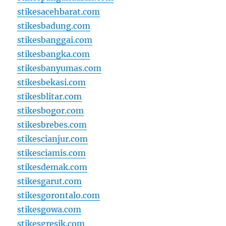
stikesacehbarat.com
stikesbadung.com
stikesbanggai.com
stikesbangka.com
stikesbanyumas.com
stikesbekasi.com
stikesblitar.com
stikesbogor.com
stikesbrebes.com
stikescianjur.com
stikesciamis.com
stikesdemak.com
stikesgarut.com
stikesgorontalo.com
stikesgowa.com
stikesgresik.com