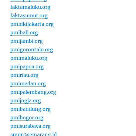
faktamaluku.org
faktasumut.org
pmidkijakarta.org
pmibali.org
pmijambi.org
pmigorontalo.org
pmimaluku.org
pmipapua.org
pmiriau.org
pmimedan.org
pmipalembang.org
pmijogja.org
pmibandung.org
pmibogor.org
pmisurabaya.org
smpn2semarang.id