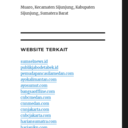
-
Muaro, Kecamaten Sijunjung, Kabupaten
Sijunjung, Sumatera Barat
WEBSITE TERKAIT
sumselnews.id
publikjabodetabek.id
pemudapancasilamedan.com
ayokalimantan.com
ayosumut.com
bangsaoffline.com
cnbcmedan.com
cnnmedan.com
cnnjakarta.com
cnbcjakarta.com
hariansumatra.com
harianikn.com