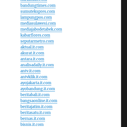
bandungtimes.com
sumutekspres.com
lampungpos.com
mediasulawesi.com
mediajabodetabek.com
kabarflores.com
seputarmetro.com
aktual.it.com
akurat.it.com
antara.it.com
analisadaily.it.com
antv.it.com
antvklik.it.com
ayojakarta.it.com
ayobandung.it.com
beritabali.it.com
bangsaonline.it.com
beritajatim.it.com
beritasatu.it.com
bernas.it.com
bisnis.it.com