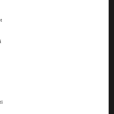
et
i
ti