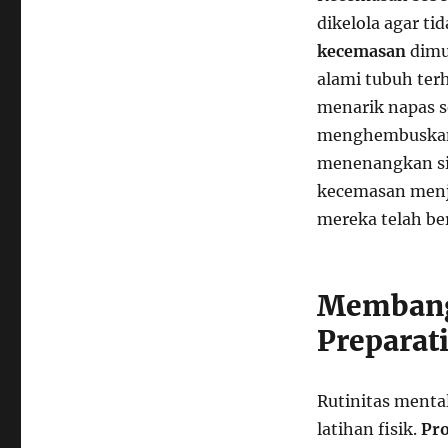
dikelola agar t
kecemasan
dimu
alami tubuh ter
menarik napas s
menghembuskan s
menenangkan si
kecemasan menj
mereka telah be
Membang
Preparat
Rutinitas mental
latihan fisik.
Pro