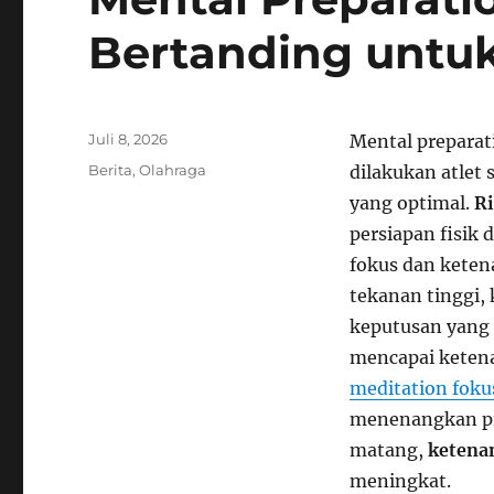
Bertanding untuk
Posted
Juli 8, 2026
Mental preparati
on
Categories
Berita
,
Olahraga
dilakukan atlet
yang optimal.
Ri
persiapan fisik
fokus dan keten
tekanan tinggi
keputusan yang l
mencapai ketena
meditation foku
menenangkan pi
matang,
ketena
meningkat.