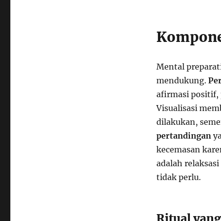
Komponen
Mental preparat
mendukung.
Per
afirmasi positif
Visualisasi me
dilakukan, seme
pertandingan
ya
kecemasan karen
adalah relaksas
tidak perlu.
Ritual yan