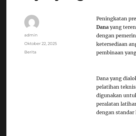
Peningkatan pre
Dana
yang teren
Author
admin
dengan pemerin
Posted
Oktober 22, 2025
ketersediaan an
on
Categories
Berita
pembinaan yang
Dana yang dialo
pelatihan tekni
digunakan untuk
peralatan latiha
dengan standar 