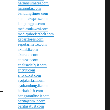
hariansumatra.com
harianikn.com
bandungtimes.com
sumutekspres.com
lampungpos.com
mediasulawesi.com
mediajabodetabek.com
kabarflores.com
seputarmetro.com
aktual.it.com
akurat.it.com
antara.it.com
analisadaily.it.com
antv.it.com
antvklik.it.com
ayojakarta.it.com
ayobandung.it.com
beritabali.it.com
bangsaonline.it.com
beritajatim.it.com
beritasatu.it.com