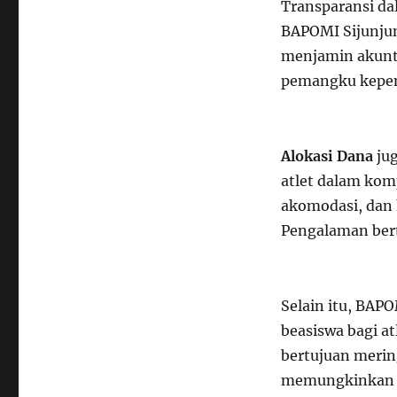
Transparansi d
BAPOMI Sijunjun
menjamin akunta
pemangku kepent
Alokasi Dana
jug
atlet dalam komp
akomodasi, dan
Pengalaman ber
Selain itu, BAP
beasiswa bagi at
bertujuan merin
memungkinkan at