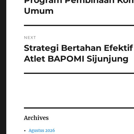
Program Pembinaan Komu
Umum
NEXT
Strategi Bertahan Efektif
Next
post:
Atlet BAPOMI Sijunjung
Archives
Agustus 2026