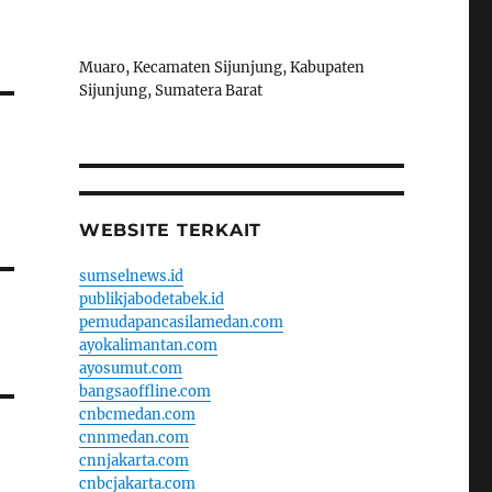
Muaro, Kecamaten Sijunjung, Kabupaten
Sijunjung, Sumatera Barat
WEBSITE TERKAIT
sumselnews.id
publikjabodetabek.id
pemudapancasilamedan.com
ayokalimantan.com
ayosumut.com
bangsaoffline.com
cnbcmedan.com
cnnmedan.com
cnnjakarta.com
cnbcjakarta.com