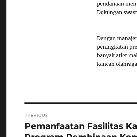
pendanaan meng
Dukungan swast
Dengan manaj
peningkatan pre
banyak atlet m
kancah olahraga
Navigasi
PREVIOUS
pos
Pemanfaatan Fasilitas 
Previous
post: