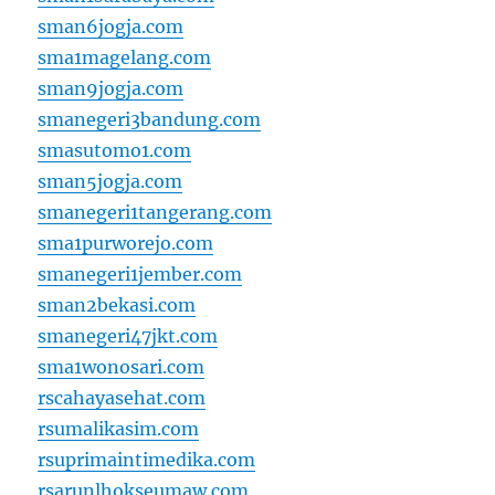
sman6jogja.com
sma1magelang.com
sman9jogja.com
smanegeri3bandung.com
smasutomo1.com
sman5jogja.com
smanegeri1tangerang.com
sma1purworejo.com
smanegeri1jember.com
sman2bekasi.com
smanegeri47jkt.com
sma1wonosari.com
rscahayasehat.com
rsumalikasim.com
rsuprimaintimedika.com
rsarunlhokseumaw.com