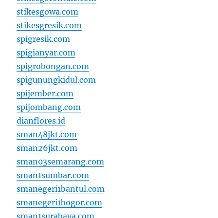
stikesgowa.com
stikesgresik.com
spigresik.com
spigianyar.com
spigrobongan.com
spigunungkidul.com
spijember.com
spijombang.com
dianflores.id
sman48jkt.com
sman26jkt.com
sman03semarang.com
sman1sumbar.com
smanegeri1bantul.com
smanegeri1bogor.com
sman1surabaya.com