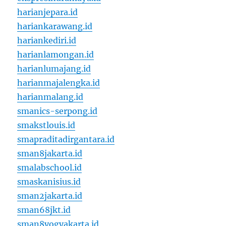
harianjepara.id
hariankarawang.id
hariankediri.id
harianlamongan.id
harianlumajang.id
harianmajalengka.id
harianmalang.id
smanics-serpong.id
smakstlouis.id
smapraditadirgantara.id
sman8jakarta.id
smalabschool.id
smaskanisius.id
sman2jakarta.id
sman68jkt.id
sman8yogyakarta.id