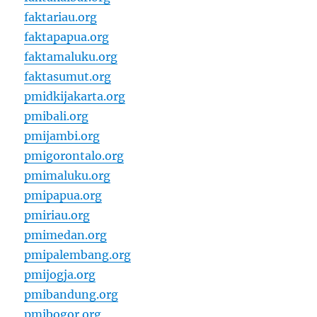
faktariau.org
faktapapua.org
faktamaluku.org
faktasumut.org
pmidkijakarta.org
pmibali.org
pmijambi.org
pmigorontalo.org
pmimaluku.org
pmipapua.org
pmiriau.org
pmimedan.org
pmipalembang.org
pmijogja.org
pmibandung.org
pmibogor.org