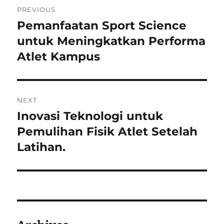
Navigasi
PREVIOUS
pos
Pemanfaatan Sport Science
Previous
post:
untuk Meningkatkan Performa
Atlet Kampus
NEXT
Inovasi Teknologi untuk
Next
post:
Pemulihan Fisik Atlet Setelah
Latihan.