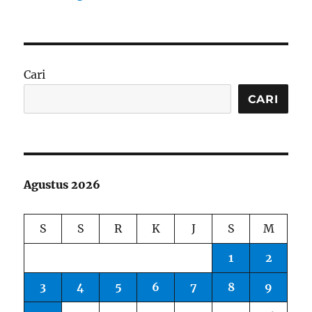
Cari
CARI
Agustus 2026
S
S
R
K
J
S
M
1
2
3
4
5
6
7
8
9