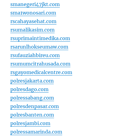
smanegeri47jkt.com
sma1wonosari.com
rscahayasehat.com
rsumalikasim.com
rsuprimaintimedika.com
rsarunlhokseumaw.com
rsufauziahbireu.com
rsumumcitrahusada.com
rsgayomedicalcentre.com
polresjakarta.com
polresdago.com
polressabang.com
polresdenpasar.com
polresbanten.com
polresjambi.com
polressamarinda.com