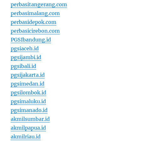
perbasitangerang.com
perbasimalang.com
perbasidepok.com
perbasicirebon.com
PGSIbandung.id
pgsiaceh.id
pgsijambi.id
pgsibali.id
pgsijakarta.id
pgsimedan.id
pgsilombok.id
pgsimaluku.id
pgsimanado.id
akmilsumbar.id
akmilpapua.id
akmilriau.id