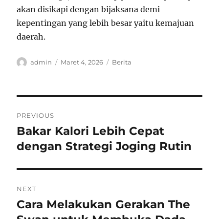
akan disikapi dengan bijaksana demi
kepentingan yang lebih besar yaitu kemajuan
daerah.
Author
Posted
Categories
admin
Maret 4, 2026
Berita
on
Navigasi
PREVIOUS
pos
Bakar Kalori Lebih Cepat
Previous
post:
dengan Strategi Joging Rutin
NEXT
Cara Melakukan Gerakan The
Next
post: