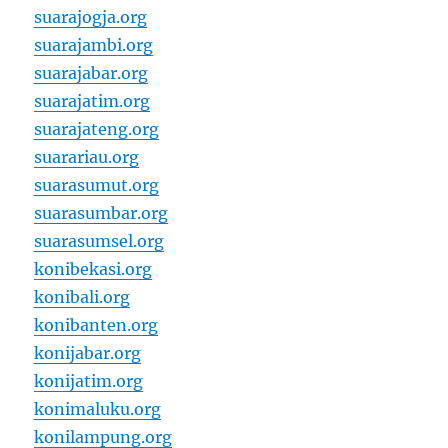
suarajogja.org
suarajambi.org
suarajabar.org
suarajatim.org
suarajateng.org
suarariau.org
suarasumut.org
suarasumbar.org
suarasumsel.org
konibekasi.org
konibali.org
konibanten.org
konijabar.org
konijatim.org
konimaluku.org
konilampung.org