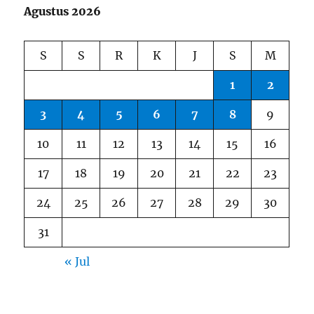
Agustus 2026
S
S
R
K
J
S
M
1
2
3
4
5
6
7
8
9
10
11
12
13
14
15
16
17
18
19
20
21
22
23
24
25
26
27
28
29
30
31
« Jul