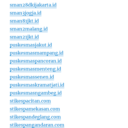
sman28dkijakarta.id
sman3jogja.id
sman81jkt.id
sman2malang.id
sman21jkt.id
puskesmasjakut.id
puskesmasmampang.id
puskesmaspancoran.id
puskesmasmenteng.id
puskesmassenen.id
puskesmaskramatjati.id
puskesmasngambeg.id
stikespacitan.com
stikespamekasan.com
stikespandeglang.com
stikespangandaran.com