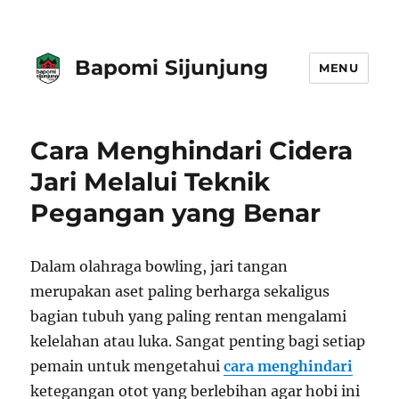
Bapomi Sijunjung
MENU
Cara Menghindari Cidera
Jari Melalui Teknik
Pegangan yang Benar
Dalam olahraga bowling, jari tangan
merupakan aset paling berharga sekaligus
bagian tubuh yang paling rentan mengalami
kelelahan atau luka. Sangat penting bagi setiap
pemain untuk mengetahui
cara menghindari
ketegangan otot yang berlebihan agar hobi ini