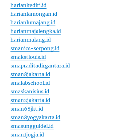
hariankediri.id
harianlamongan.id
harianlumajang.id
harianmajalengka.id
harianmalang.id
smanics-serpong.id
smakstlouis.id
smapraditadirgantara.id
sman8jakarta.id
smalabschool.id
smaskanisius.id
sman2jakarta.id
sman68jkt.id
sman8yogyakarta.id
smasungguldel.id
sman1jogja.id