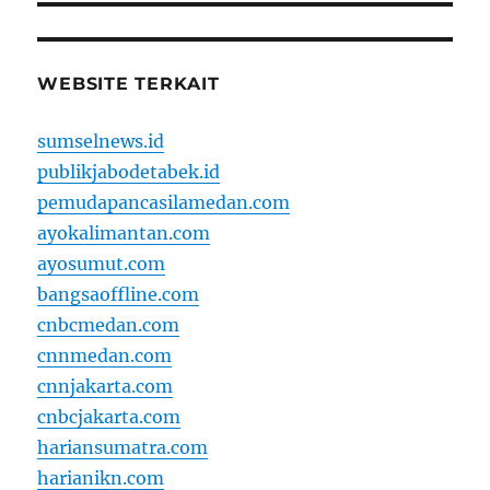
WEBSITE TERKAIT
sumselnews.id
publikjabodetabek.id
pemudapancasilamedan.com
ayokalimantan.com
ayosumut.com
bangsaoffline.com
cnbcmedan.com
cnnmedan.com
cnnjakarta.com
cnbcjakarta.com
hariansumatra.com
harianikn.com