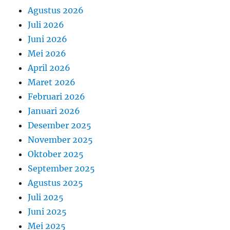
Agustus 2026
Juli 2026
Juni 2026
Mei 2026
April 2026
Maret 2026
Februari 2026
Januari 2026
Desember 2025
November 2025
Oktober 2025
September 2025
Agustus 2025
Juli 2025
Juni 2025
Mei 2025