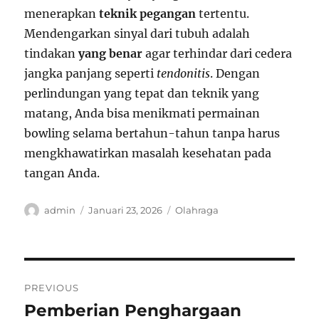
menerapkan
teknik pegangan
tertentu.
Mendengarkan sinyal dari tubuh adalah
tindakan
yang benar
agar terhindar dari cedera
jangka panjang seperti
tendonitis
. Dengan
perlindungan yang tepat dan teknik yang
matang, Anda bisa menikmati permainan
bowling selama bertahun-tahun tanpa harus
mengkhawatirkan masalah kesehatan pada
tangan Anda.
Author
Posted
Categories
admin
Januari 23, 2026
Olahraga
on
Navigasi
PREVIOUS
pos
Pemberian Penghargaan
Previous