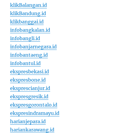
klikBalangan.id
klikBandung.id
klikbanggai.id
infobangkalan.id
infobangli.id
infobanjarnegara.id
infobantaeng.id
infobantul.id
ekspresbekasi.id
ekspresbone.id
eksprescianjur.id
ekspresgresik.id
ekspresgorontalo.id
ekspresindramayu.id
harianjepara.id
hariankarawang.id