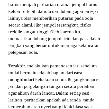
harus menjadi perhatian utama; jempol harus
keluar terlebih dahulu dari lubang agar jari-jari
lainnya bisa memberikan putaran pada bola
secara alami. Jika jempol tersangkut, risiko
terkilir sangat tinggi. Oleh karena itu,
memastikan lubang jempol licin dan pas adalah
langkah
yang benar
untuk menjaga kelancaran
pelepasan bola.
Terakhir, melakukan pemanasan jari sebelum
mulai bermain adalah bagian dari
cara
menghindari
kekakuan sendi. Regangkan jari-
jari dan pergelangan tangan secara perlahan
agar aliran darah lancar. Dalam setiap sesi
latihan, perhatikan apakah ada tanda-tanda
kemerahan atau nyeri yang tidak biasa saat