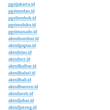
pgsijakarta.id
pgsimedan.id
pgsilombok.id
pgsimaluku.id
pgsimanado.id
akmilsumbar.id
akmilpapua.id
akmilriau.id
akmilntt.id
akmilkalbar.id
akmilkalsel.id
akmilbali.id
akmilbanten.id
akmilaceh.id
akmiljabar.id
akmiljateng.id