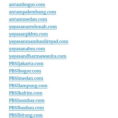
antambogor.com
antampalembang.com
antammedan.com
yayasanarrohmah.com
yayasanpkbm.com
yayasanmambaulirsyad.com
yayasanabm.com
yayasandharmawanita.com
PBSIjakarta.com
PBSIbogor.com
PBSImedan.com
PBSIlampung.com
PBSIkaltim.com
PBSIsumbar.com
PBSIbaubau.com
PBSIbitung.com