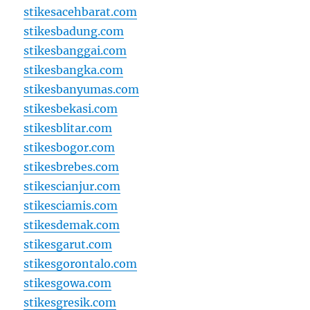
stikesacehbarat.com
stikesbadung.com
stikesbanggai.com
stikesbangka.com
stikesbanyumas.com
stikesbekasi.com
stikesblitar.com
stikesbogor.com
stikesbrebes.com
stikescianjur.com
stikesciamis.com
stikesdemak.com
stikesgarut.com
stikesgorontalo.com
stikesgowa.com
stikesgresik.com