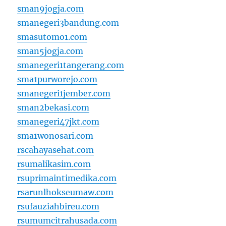
sman9jogja.com
smanegeri3bandung.com
smasutomo1.com
sman5jogja.com
smanegeri1tangerang.com
sma1purworejo.com
smanegeri1jember.com
sman2bekasi.com
smanegeri47jkt.com
sma1wonosari.com
rscahayasehat.com
rsumalikasim.com
rsuprimaintimedika.com
rsarunlhokseumaw.com
rsufauziahbireu.com
rsumumcitrahusada.com