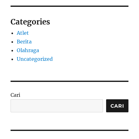
Categories
Atlet
Berita
Olahraga
Uncategorized
Cari
CARI