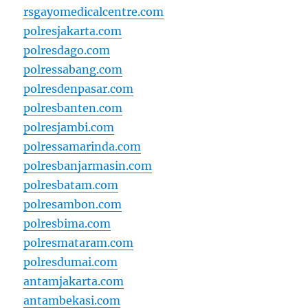
rsgayomedicalcentre.com
polresjakarta.com
polresdago.com
polressabang.com
polresdenpasar.com
polresbanten.com
polresjambi.com
polressamarinda.com
polresbanjarmasin.com
polresbatam.com
polresambon.com
polresbima.com
polresmataram.com
polresdumai.com
antamjakarta.com
antambekasi.com