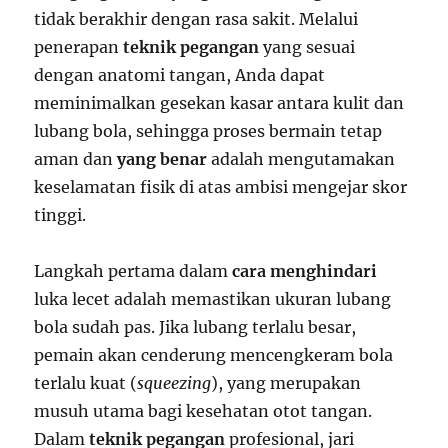
tidak berakhir dengan rasa sakit. Melalui
penerapan
teknik pegangan
yang sesuai
dengan anatomi tangan, Anda dapat
meminimalkan gesekan kasar antara kulit dan
lubang bola, sehingga proses bermain tetap
aman dan
yang benar
adalah mengutamakan
keselamatan fisik di atas ambisi mengejar skor
tinggi.
Langkah pertama dalam
cara menghindari
luka lecet adalah memastikan ukuran lubang
bola sudah pas. Jika lubang terlalu besar,
pemain akan cenderung mencengkeram bola
terlalu kuat (
squeezing
), yang merupakan
musuh utama bagi kesehatan otot tangan.
Dalam
teknik pegangan
profesional, jari