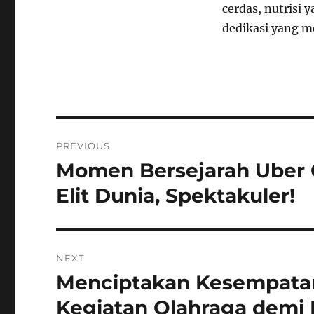
cerdas, nutrisi 
dedikasi yang m
Navigasi
PREVIOUS
pos
Momen Bersejarah Uber C
Previous
post:
Elit Dunia, Spektakuler!
NEXT
Menciptakan Kesempata
Next
post:
Kegiatan Olahraga demi