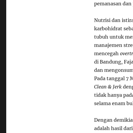
pemanasan dan p
Nutrisi dan isti
karbohidrat seb
tubuh untuk mem
manajemen stres
mencegah
overt
di Bandung, Faj
dan mengonsumsi
Pada tanggal 7 
Clean & Jerk
deng
tidak hanya pada
selama enam bul
Dengan demikia
adalah hasil dar