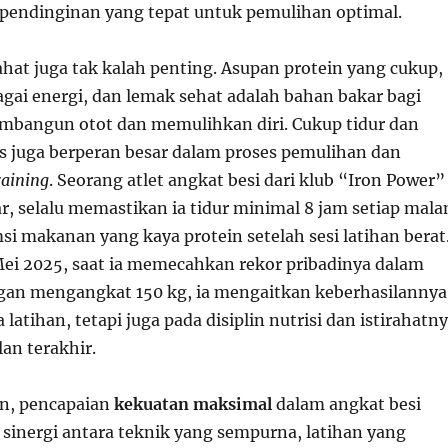
endinginan yang tepat untuk pemulihan optimal.
rahat juga tak kalah penting. Asupan protein yang cukup,
agai energi, dan lemak sehat adalah bahan bakar bagi
bangun otot dan memulihkan diri. Cukup tidur dan
 juga berperan besar dalam proses pemulihan dan
raining
. Seorang atlet angkat besi dari klub “Iron Power”
ar, selalu memastikan ia tidur minimal 8 jam setiap mal
 makanan yang kaya protein setelah sesi latihan berat
Mei 2025, saat ia memecahkan rekor pribadinya dalam
an mengangkat 150 kg, ia mengaitkan keberhasilannya
 latihan, tetapi juga pada disiplin nutrisi dan istirahatn
an terakhir.
n, pencapaian
kekuatan maksimal
dalam angkat besi
i sinergi antara teknik yang sempurna, latihan yang