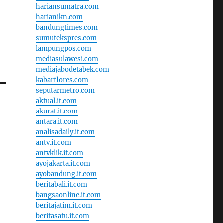
hariansumatra.com
harianikn.com
bandungtimes.com
sumutekspres.com
lampungpos.com
mediasulawesi.com
mediajabodetabek.com
kabarflores.com
seputarmetro.com
aktual.it.com
akurat.it.com
antara.it.com
analisadaily.it.com
antv.it.com
antvklik.it.com
ayojakarta.it.com
ayobandung.it.com
beritabali.it.com
bangsaonline.it.com
beritajatim.it.com
beritasatu.it.com