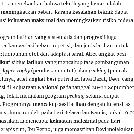
tlet. Ia menekankan bahwa teknik yang benar adalah
 meningkatkan beban, karena kesalahan teknik dapat
nsi
kekuatan maksimal
dan meningkatkan risiko cedera
rogram latihan yang sistematis dan progresif juga
ibatkan variasi beban, repetisi, dan jenis latihan untuk
rtumbuhan otot dan adaptasi saraf. Atlet angkat besi
ikuti siklus latihan yang mencakup fase pembangunan
,
hypertrophy
(pembesaran otot), dan
peaking
(puncak
hnya, atlet angkat besi putri dari Jawa Barat, Devi, yang
si di Kejuaraan Nasional pada tanggal 20-22 September
g, telah menjalani program
peaking
selama empat
. Programnya mencakup sesi latihan dengan intensitas
an volume rendah pada hari Selasa dan Kamis, pukul 16.0
astikan ia mencapai
kekuatan maksimal
pada hari
oterapis tim, Ibu Retno, juga memastikan Devi melakukan