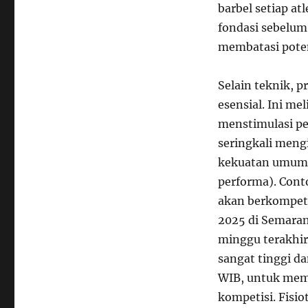
barbel setiap a
fondasi sebelum
membatasi pote
Selain teknik, p
esensial. Ini mel
menstimulasi pe
seringkali meng
kekuatan umum
performa). Conto
akan berkompeti
2025 di Semaran
minggu terakhir
sangat tinggi d
WIB, untuk mem
kompetisi. Fisi