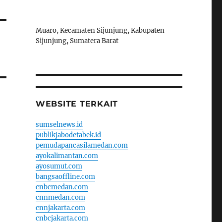
Muaro, Kecamaten Sijunjung, Kabupaten
Sijunjung, Sumatera Barat
WEBSITE TERKAIT
sumselnews.id
publikjabodetabek.id
pemudapancasilamedan.com
ayokalimantan.com
ayosumut.com
bangsaoffline.com
cnbcmedan.com
cnnmedan.com
cnnjakarta.com
cnbcjakarta.com