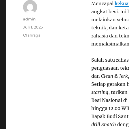
Mencapai
kekua
angkat besi. In
Author
admin
melainkan sebua
Posted
Juli 1, 2025
teknik, dan keta
on
Categories
Olahraga
rahasia dan tek
memaksimalkan 
Salah satu raha
penguasaan tekni
dan
Clean & Jerk
Setiap gerakan 
starting
, tarikan
Besi Nasional di
hingga 12.00 WIB
Bapak Budi Sant
drill
Snatch
deng