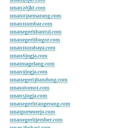
sman26jkt.com
sman03semarang.com
sman1sumbar.com
smanegeri1bantul.com
smanegeri1bogor.com
sman1surabaya.com
sman6jogja.com
sma1magelang.com
sman9jogja.com
smanegeri3bandung.com
smasutomo1.com
sman5jogja.com
smanegeri1tangerang.com
sma1purworejo.com
smanegeri1jember.com
sman2bekasi.com