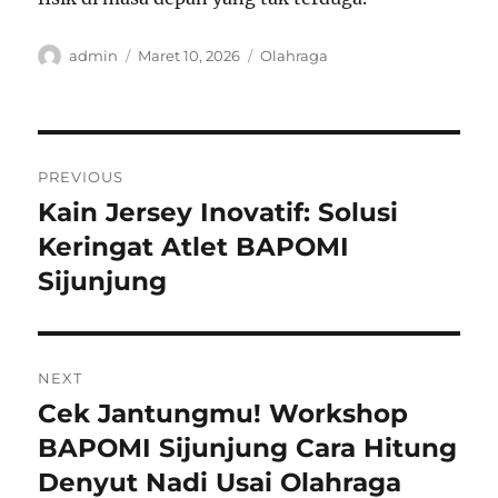
Author
Posted
Categories
admin
Maret 10, 2026
Olahraga
on
Navigasi
PREVIOUS
pos
Kain Jersey Inovatif: Solusi
Previous
post:
Keringat Atlet BAPOMI
Sijunjung
NEXT
Cek Jantungmu! Workshop
Next
post:
BAPOMI Sijunjung Cara Hitung
Denyut Nadi Usai Olahraga