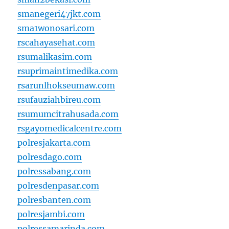
smanegeri47jkt.com
sma1wonosari.com
rscahayasehat.com
rsumalikasim.com
rsuprimaintimedika.com
rsarunlhokseumaw.com
rsufauziahbireu.com
rsumumcitrahusada.com
rsgayomedicalcentre.com
polresjakarta.com
polresdago.com
polressabang.com
polresdenpasar.com
polresbanten.com
polresjambi.com
polressamarinda.com