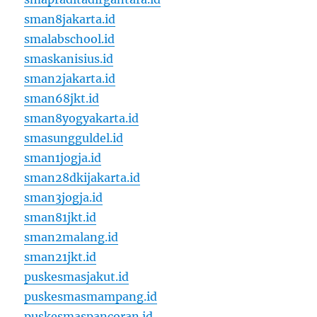
sman8jakarta.id
smalabschool.id
smaskanisius.id
sman2jakarta.id
sman68jkt.id
sman8yogyakarta.id
smasungguldel.id
sman1jogja.id
sman28dkijakarta.id
sman3jogja.id
sman81jkt.id
sman2malang.id
sman21jkt.id
puskesmasjakut.id
puskesmasmampang.id
puskesmaspancoran.id