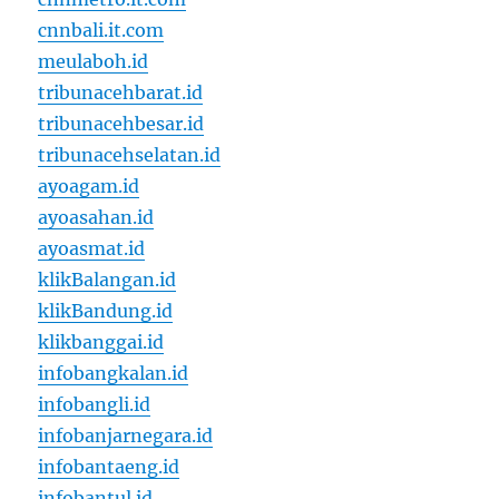
cnnbali.it.com
meulaboh.id
tribunacehbarat.id
tribunacehbesar.id
tribunacehselatan.id
ayoagam.id
ayoasahan.id
ayoasmat.id
klikBalangan.id
klikBandung.id
klikbanggai.id
infobangkalan.id
infobangli.id
infobanjarnegara.id
infobantaeng.id
infobantul.id