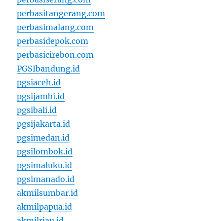
perbasitangerang.com
perbasimalang.com
perbasidepok.com
perbasicirebon.com
PGSIbandung.id
pgsiaceh.id
pgsijambi.id
pgsibali.id
pgsijakarta.id
pgsimedan.id
pgsilombok.id
pgsimaluku.id
pgsimanado.id
akmilsumbar.id
akmilpapua.id
akmilriau.id