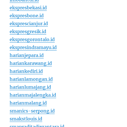
ekspresbekasi.id
ekspresbone.id
eksprescianjur.id
ekspresgresik.id
ekspresgorontalo.id
ekspresindramayu.id
harianjepara.id
hariankarawang.id
hariankediri.id
harianlamongan.id
harianlumajang.id
harianmajalengka.id
harianmalang.id
smanics-serpong.id
smakstlouis.id
smapraditadirgantara.id