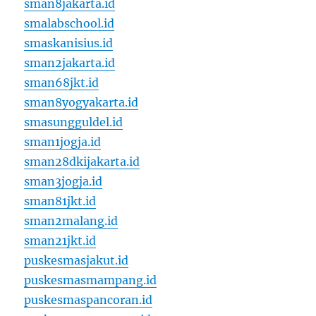
sman8jakarta.id
smalabschool.id
smaskanisius.id
sman2jakarta.id
sman68jkt.id
sman8yogyakarta.id
smasungguldel.id
sman1jogja.id
sman28dkijakarta.id
sman3jogja.id
sman81jkt.id
sman2malang.id
sman21jkt.id
puskesmasjakut.id
puskesmasmampang.id
puskesmaspancoran.id