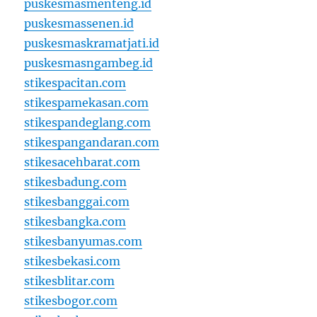
puskesmasmenteng.id
puskesmassenen.id
puskesmaskramatjati.id
puskesmasngambeg.id
stikespacitan.com
stikespamekasan.com
stikespandeglang.com
stikespangandaran.com
stikesacehbarat.com
stikesbadung.com
stikesbanggai.com
stikesbangka.com
stikesbanyumas.com
stikesbekasi.com
stikesblitar.com
stikesbogor.com