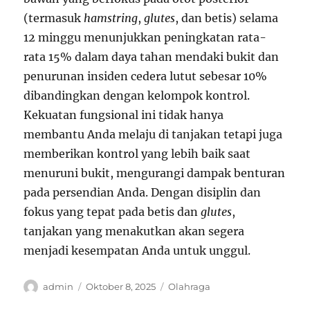
(termasuk
hamstring
,
glutes
, dan betis) selama
12 minggu menunjukkan peningkatan rata-
rata 15% dalam daya tahan mendaki bukit dan
penurunan insiden cedera lutut sebesar 10%
dibandingkan dengan kelompok kontrol.
Kekuatan fungsional ini tidak hanya
membantu Anda melaju di tanjakan tetapi juga
memberikan kontrol yang lebih baik saat
menuruni bukit, mengurangi dampak benturan
pada persendian Anda. Dengan disiplin dan
fokus yang tepat pada betis dan
glutes
,
tanjakan yang menakutkan akan segera
menjadi kesempatan Anda untuk unggul.
Author
Posted
Categories
admin
Oktober 8, 2025
Olahraga
on