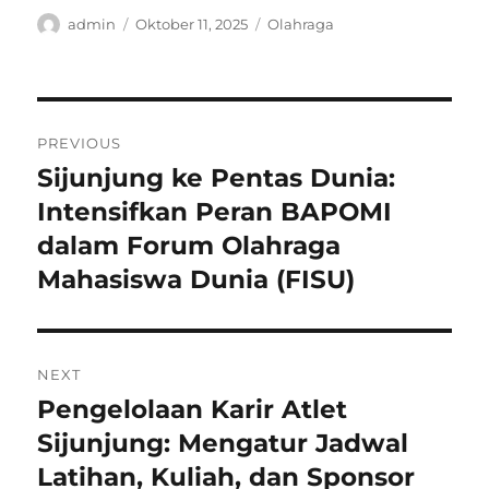
Author
Posted
Categories
admin
Oktober 11, 2025
Olahraga
on
Navigasi
PREVIOUS
pos
Sijunjung ke Pentas Dunia:
Previous
post:
Intensifkan Peran BAPOMI
dalam Forum Olahraga
Mahasiswa Dunia (FISU)
NEXT
Pengelolaan Karir Atlet
Next
post:
Sijunjung: Mengatur Jadwal
Latihan, Kuliah, dan Sponsor