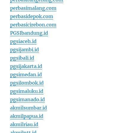
perbasimalang.com
perbasidepok.com
perbasicirebon.com
PGSIbandung.id
pgsiaceh.id
pgsijambi.id
pgsibali.id
pgsijakarta.id
pgsimedan.id
pgsilombok.id
pgsimaluku.id
pgsimanado.id
akmilsumbar.id
akmilpapua.id
akmilriau.id
akmilntt.id