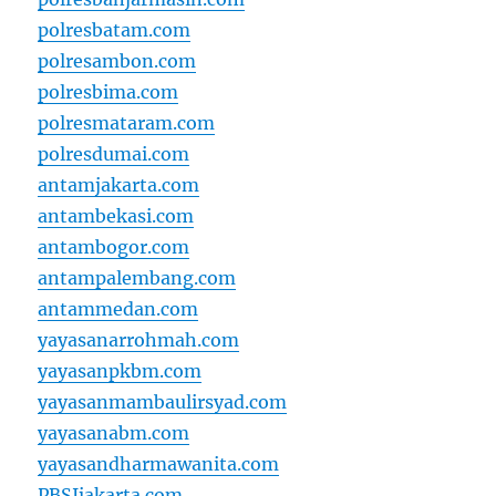
polresbatam.com
polresambon.com
polresbima.com
polresmataram.com
polresdumai.com
antamjakarta.com
antambekasi.com
antambogor.com
antampalembang.com
antammedan.com
yayasanarrohmah.com
yayasanpkbm.com
yayasanmambaulirsyad.com
yayasanabm.com
yayasandharmawanita.com
PBSIjakarta.com