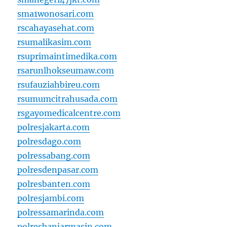
sma1wonosari.com
rscahayasehat.com
rsumalikasim.com
rsuprimaintimedika.com
rsarunlhokseumaw.com
rsufauziahbireu.com
rsumumcitrahusada.com
rsgayomedicalcentre.com
polresjakarta.com
polresdago.com
polressabang.com
polresdenpasar.com
polresbanten.com
polresjambi.com
polressamarinda.com
polresbanjarmasin.com