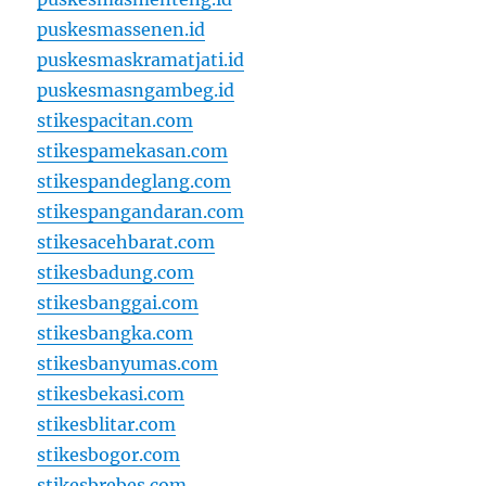
puskesmassenen.id
puskesmaskramatjati.id
puskesmasngambeg.id
stikespacitan.com
stikespamekasan.com
stikespandeglang.com
stikespangandaran.com
stikesacehbarat.com
stikesbadung.com
stikesbanggai.com
stikesbangka.com
stikesbanyumas.com
stikesbekasi.com
stikesblitar.com
stikesbogor.com
stikesbrebes.com