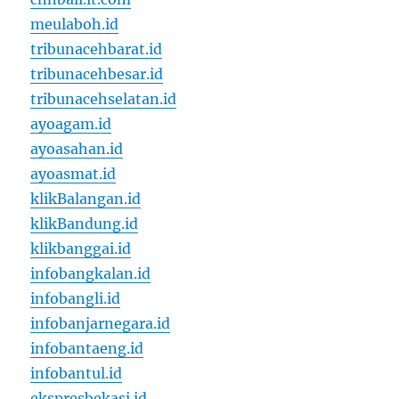
meulaboh.id
tribunacehbarat.id
tribunacehbesar.id
tribunacehselatan.id
ayoagam.id
ayoasahan.id
ayoasmat.id
klikBalangan.id
klikBandung.id
klikbanggai.id
infobangkalan.id
infobangli.id
infobanjarnegara.id
infobantaeng.id
infobantul.id
ekspresbekasi.id