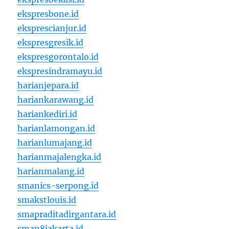
ekspresbone.id
eksprescianjur.id
ekspresgresik.id
ekspresgorontalo.id
ekspresindramayu.id
harianjepara.id
hariankarawang.id
hariankediri.id
harianlamongan.id
harianlumajang.id
harianmajalengka.id
harianmalang.id
smanics-serpong.id
smakstlouis.id
smapraditadirgantara.id
sman8jakarta.id