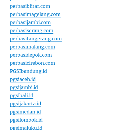
perbasiblitar.com
perbasimagelang.com
perbasijambi.com
perbasiserang.com
perbasitangerang.com
perbasimalang.com
perbasidepok.com
perbasicirebon.com
PGSIbandung.id
pgsiaceh.id
pgsijambi.id
pgsibali.id
pgsijakarta.id
pgsimedan.id
pgsilombok.id
pgsimaluku.id