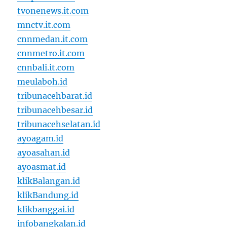
tvonenews.it.com
mnctv.it.com
cnnmedan.it.com
cnnmetro.it.com
cnnbali.it.com
meulaboh.id
tribunacehbarat.id
tribunacehbesar.id
tribunacehselatan.id
ayoagam.id
ayoasahan.id
ayoasmat.id
klikBalangan.id
klikBandung.id
klikbanggai.id
infobangkalan.id