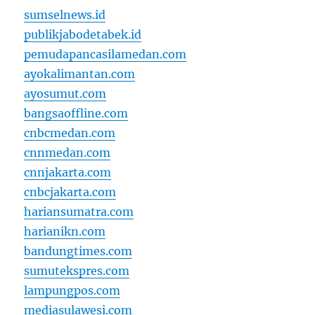
sumselnews.id
publikjabodetabek.id
pemudapancasilamedan.com
ayokalimantan.com
ayosumut.com
bangsaoffline.com
cnbcmedan.com
cnnmedan.com
cnnjakarta.com
cnbcjakarta.com
hariansumatra.com
harianikn.com
bandungtimes.com
sumutekspres.com
lampungpos.com
mediasulawesi.com