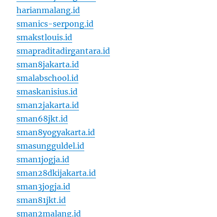
harianmalang.id
smanics-serpong.id
smakstlouis.id
smapraditadirgantara.id
sman8jakarta.id
smalabschool.id
smaskanisius.id
sman2jakarta.id
sman68jkt.id
sman8yogyakarta.id
smasungguldel.id
sman1jogja.id
sman28dkijakarta.id
sman3jogja.id
sman81jkt.id
sman2malang.id