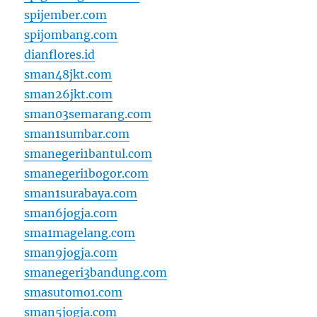
spijember.com
spijombang.com
dianflores.id
sman48jkt.com
sman26jkt.com
sman03semarang.com
sman1sumbar.com
smanegeri1bantul.com
smanegeri1bogor.com
sman1surabaya.com
sman6jogja.com
sma1magelang.com
sman9jogja.com
smanegeri3bandung.com
smasutomo1.com
sman5jogja.com