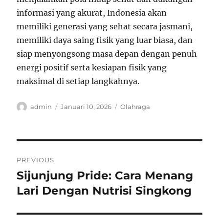
informasi yang akurat, Indonesia akan
memiliki generasi yang sehat secara jasmani,
memiliki daya saing fisik yang luar biasa, dan
siap menyongsong masa depan dengan penuh
energi positif serta kesiapan fisik yang
maksimal di setiap langkahnya.
Author
Posted
Categories
admin
Januari 10, 2026
Olahraga
on
Navigasi
PREVIOUS
pos
Sijunjung Pride: Cara Menang
Previous
post:
Lari Dengan Nutrisi Singkong