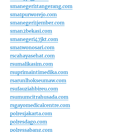
smanegeri1tangerang.com
sma1purworejo.com
smanegeri1jember.com
sman2bekasi.com
smanegeri47jkt.com
sma1wonosari.com
rscahayasehat.com
rsumalikasim.com
rsuprimaintimedika.com
rsarunlhokseumaw.com
rsufauziahbireu.com
rsumumcitrahusada.com
rsgayomedicalcentre.com
polresjakarta.com
polresdago.com
polressabang.com