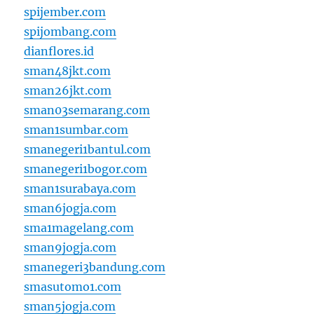
spijember.com
spijombang.com
dianflores.id
sman48jkt.com
sman26jkt.com
sman03semarang.com
sman1sumbar.com
smanegeri1bantul.com
smanegeri1bogor.com
sman1surabaya.com
sman6jogja.com
sma1magelang.com
sman9jogja.com
smanegeri3bandung.com
smasutomo1.com
sman5jogja.com