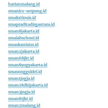
harianmalang.id
smanics-serpong.id
smakstlouis.id
smapraditadirgantara.id
sman8jakarta.id
smalabschool.id
smaskanisius.id
sman2jakarta.id
sman68jkt.id
sman8yogyakarta.id
smasungguldel.id
sman1jogja.id
sman28dkijakarta.id
sman3jogja.id
sman81jkt.id
sman2malang.id