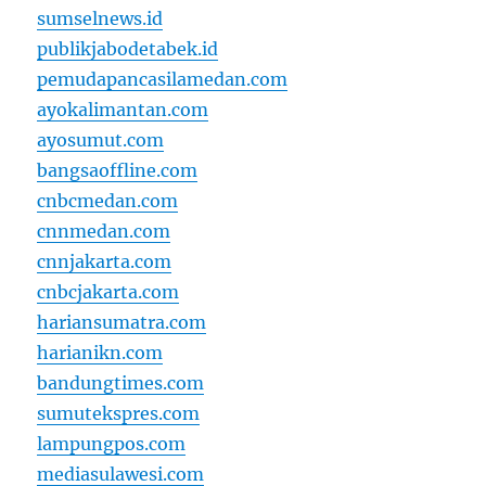
sumselnews.id
publikjabodetabek.id
pemudapancasilamedan.com
ayokalimantan.com
ayosumut.com
bangsaoffline.com
cnbcmedan.com
cnnmedan.com
cnnjakarta.com
cnbcjakarta.com
hariansumatra.com
harianikn.com
bandungtimes.com
sumutekspres.com
lampungpos.com
mediasulawesi.com