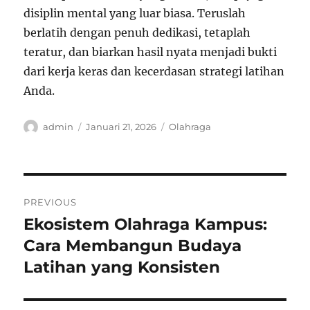
disiplin mental yang luar biasa. Teruslah
berlatih dengan penuh dedikasi, tetaplah
teratur, dan biarkan hasil nyata menjadi bukti
dari kerja keras dan kecerdasan strategi latihan
Anda.
Author
Posted
Categories
admin
Januari 21, 2026
Olahraga
on
Navigasi
PREVIOUS
pos
Ekosistem Olahraga Kampus:
Previous
post:
Cara Membangun Budaya
Latihan yang Konsisten