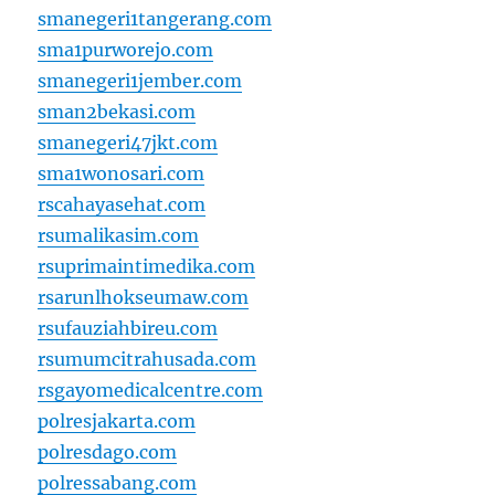
smanegeri1tangerang.com
sma1purworejo.com
smanegeri1jember.com
sman2bekasi.com
smanegeri47jkt.com
sma1wonosari.com
rscahayasehat.com
rsumalikasim.com
rsuprimaintimedika.com
rsarunlhokseumaw.com
rsufauziahbireu.com
rsumumcitrahusada.com
rsgayomedicalcentre.com
polresjakarta.com
polresdago.com
polressabang.com