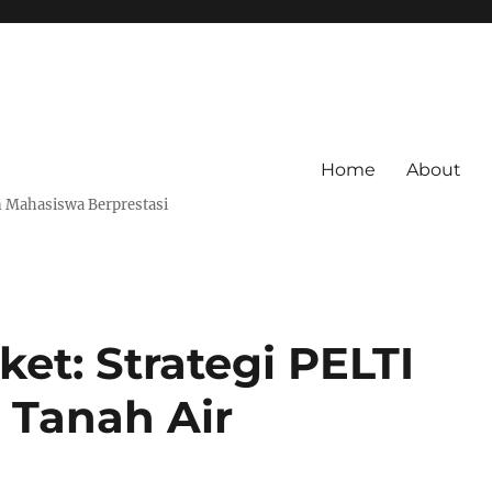
Home
About
 Mahasiswa Berprestasi
t: Strategi PELTI
 Tanah Air