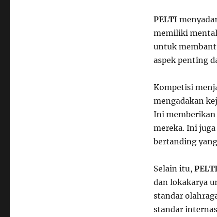
PELTI
menyadari
memiliki mental
untuk membantu 
aspek penting 
Kompetisi menja
mengadakan kejua
Ini memberikan
mereka. Ini jug
bertanding yang
Selain itu,
PELT
dan lokakarya un
standar olahrag
standar interna