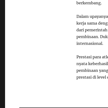
berkembang.
Dalam upayanya
kerja sama deng
dari pemerinta
pembinaan. Duku
internasional.
Prestasi para at
nyata keberhas
pembinaan yang 
prestasi di level