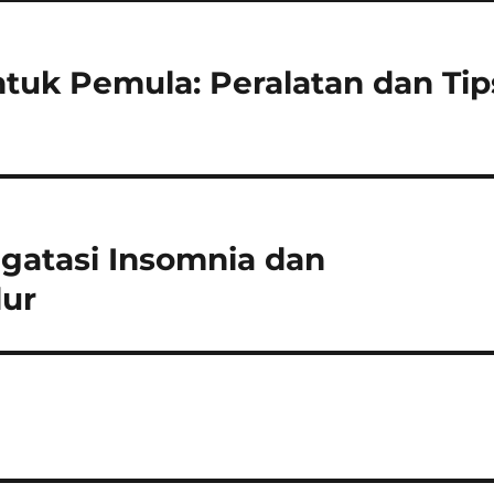
uk Pemula: Peralatan dan Tip
ngatasi Insomnia dan
dur