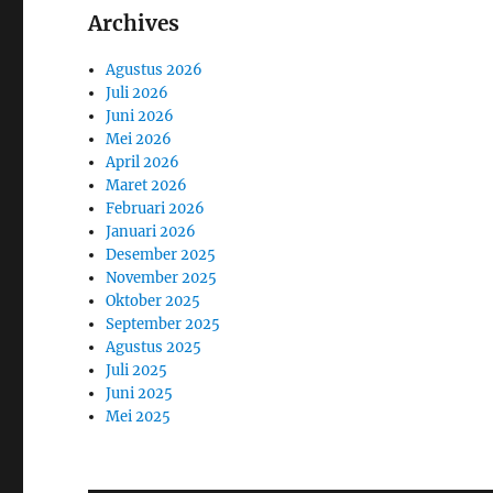
Archives
Agustus 2026
Juli 2026
Juni 2026
Mei 2026
April 2026
Maret 2026
Februari 2026
Januari 2026
Desember 2025
November 2025
Oktober 2025
September 2025
Agustus 2025
Juli 2025
Juni 2025
Mei 2025