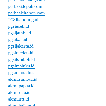
perbasidepok.com
perbasicirebon.com
PGSIbandung.id
pgsiaceh.id
pgsijambi.id
pgsibali.id
pgsijakarta.id
pgsimedan.id
pgsilombok.id
pgsimaluku.id
pgsimanado.id
akmilsumbar.id
akmilpapua.id
akmilriau.id
akmilntt.id
akmilkalbar.id