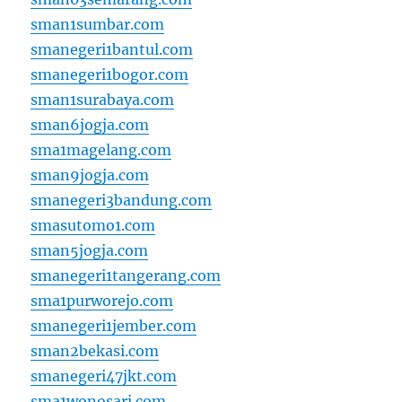
sman1sumbar.com
smanegeri1bantul.com
smanegeri1bogor.com
sman1surabaya.com
sman6jogja.com
sma1magelang.com
sman9jogja.com
smanegeri3bandung.com
smasutomo1.com
sman5jogja.com
smanegeri1tangerang.com
sma1purworejo.com
smanegeri1jember.com
sman2bekasi.com
smanegeri47jkt.com
sma1wonosari.com