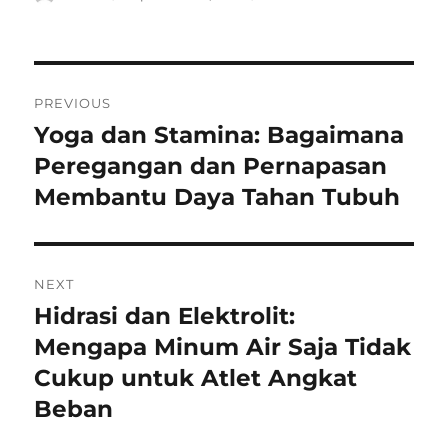
on
Navigasi
PREVIOUS
pos
Yoga dan Stamina: Bagaimana
Previous
post:
Peregangan dan Pernapasan
Membantu Daya Tahan Tubuh
NEXT
Hidrasi dan Elektrolit:
Next
post:
Mengapa Minum Air Saja Tidak
Cukup untuk Atlet Angkat
Beban