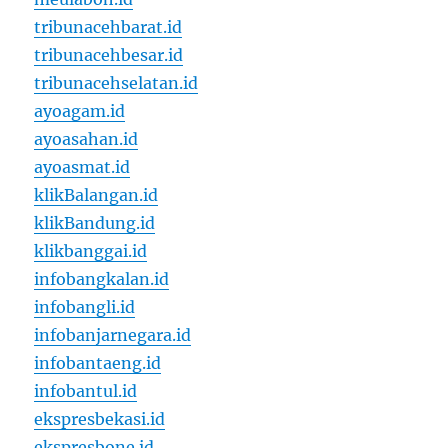
tribunacehbarat.id
tribunacehbesar.id
tribunacehselatan.id
ayoagam.id
ayoasahan.id
ayoasmat.id
klikBalangan.id
klikBandung.id
klikbanggai.id
infobangkalan.id
infobangli.id
infobanjarnegara.id
infobantaeng.id
infobantul.id
ekspresbekasi.id
ekspresbone.id