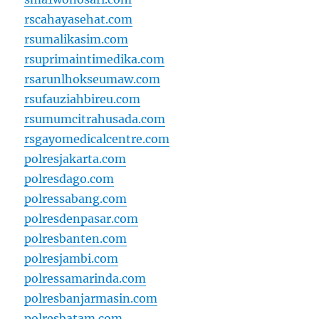
rscahayasehat.com
rsumalikasim.com
rsuprimaintimedika.com
rsarunlhokseumaw.com
rsufauziahbireu.com
rsumumcitrahusada.com
rsgayomedicalcentre.com
polresjakarta.com
polresdago.com
polressabang.com
polresdenpasar.com
polresbanten.com
polresjambi.com
polressamarinda.com
polresbanjarmasin.com
polresbatam.com