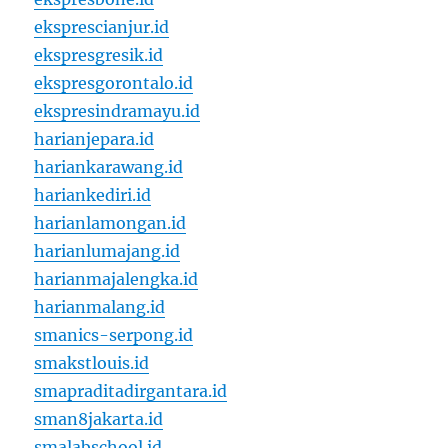
eksprescianjur.id
ekspresgresik.id
ekspresgorontalo.id
ekspresindramayu.id
harianjepara.id
hariankarawang.id
hariankediri.id
harianlamongan.id
harianlumajang.id
harianmajalengka.id
harianmalang.id
smanics-serpong.id
smakstlouis.id
smapraditadirgantara.id
sman8jakarta.id
smalabschool.id