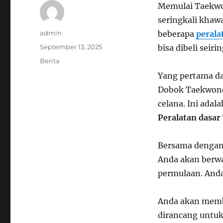
Memulai Taekwo
seringkali khaw
Author
admin
beberapa
perala
Posted
September 13, 2025
bisa dibeli seir
on
Categories
Berita
Yang pertama da
Dobok Taekwondo
celana. Ini adal
Peralatan dasa
Bersama dengan
Anda akan berw
permulaan. Anda
Anda akan membu
dirancang untuk