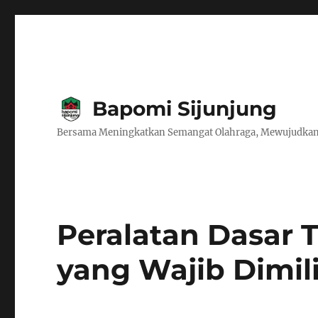
Bapomi Sijunjung
Bersama Meningkatkan Semangat Olahraga, Mewujudkan
Peralatan Dasar 
yang Wajib Dimil