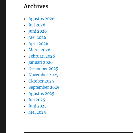
Archives
Agustus 2026
Juli 2026
Juni 2026
Mei 2026
April 2026
Maret 2026
Februari 2026
Januari 2026
Desember 2025
November 2025
Oktober 2025
September 2025
Agustus 2025
Juli 2025
Juni 2025
Mei 2025