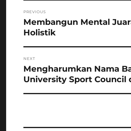
Navigasi
PREVIOUS
pos
Membangun Mental Juara
Previous
post:
Holistik
NEXT
Mengharumkan Nama Ban
Next
post:
University Sport Council