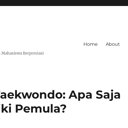
Home
About
 Mahasiswa Berprestasi
Taekwondo: Apa Saja
iki Pemula?