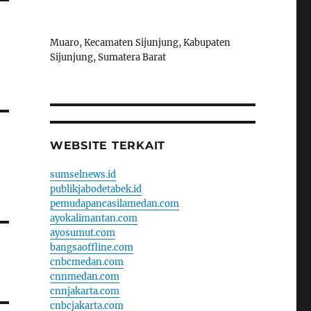
Muaro, Kecamaten Sijunjung, Kabupaten
Sijunjung, Sumatera Barat
WEBSITE TERKAIT
sumselnews.id
publikjabodetabek.id
pemudapancasilamedan.com
ayokalimantan.com
ayosumut.com
bangsaoffline.com
cnbcmedan.com
cnnmedan.com
cnnjakarta.com
cnbcjakarta.com