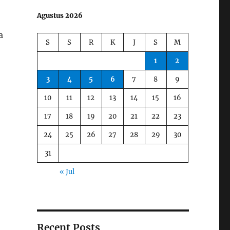
Agustus 2026
a
S
S
R
K
J
S
M
1
2
3
4
5
6
7
8
9
10
11
12
13
14
15
16
17
18
19
20
21
22
23
24
25
26
27
28
29
30
31
« Jul
Recent Posts