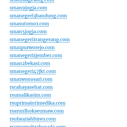
sman9jogja.com
smanegeri3bandung.com
smasutomo1.com
sman5jogja.com
smanegeri1tangerang.com
sma1purworejo.com
smanegeri1jember.com
sman2bekasi.com
smanegeri47jkt.com
sma1wonosari.com
rscahayasehat.com
rsumalikasim.com
rsuprimaintimedika.com
rsarunlhokseumaw.com
rsufauziahbireu.com
rsumumcitrahusada.com