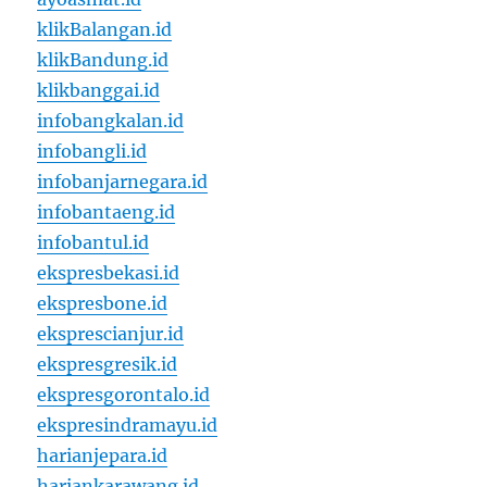
klikBalangan.id
klikBandung.id
klikbanggai.id
infobangkalan.id
infobangli.id
infobanjarnegara.id
infobantaeng.id
infobantul.id
ekspresbekasi.id
ekspresbone.id
eksprescianjur.id
ekspresgresik.id
ekspresgorontalo.id
ekspresindramayu.id
harianjepara.id
hariankarawang.id