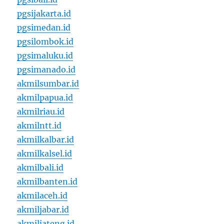
pgsijakarta.id
pgsimedan.id
pgsilombok.id
pgsimaluku.id
pgsimanado.id
akmilsumbar.id
akmilpapua.id
akmilriau.id
akmilntt.id
akmilkalbar.id
akmilkalsel.id
akmilbali.id
akmilbanten.id
akmilaceh.id
akmiljabar.id
akmiljateng.id