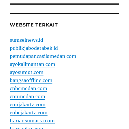
WEBSITE TERKAIT
sumselnews.id
publikjabodetabek.id
pemudapancasilamedan.com
ayokalimantan.com
ayosumut.com
bangsaoffline.com
cnbcmedan.com
cnnmedan.com
cnnjakarta.com
cnbcjakarta.com
hariansumatra.com
harianikn.com