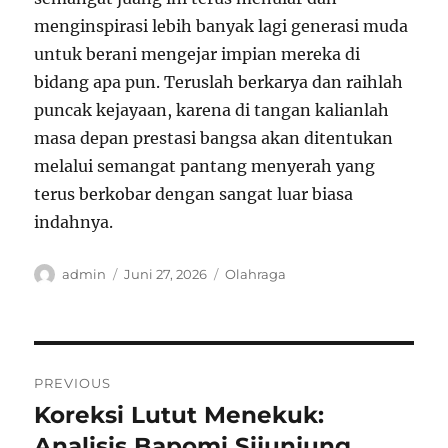
menginspirasi lebih banyak lagi generasi muda
untuk berani mengejar impian mereka di
bidang apa pun. Teruslah berkarya dan raihlah
puncak kejayaan, karena di tangan kalianlah
masa depan prestasi bangsa akan ditentukan
melalui semangat pantang menyerah yang
terus berkobar dengan sangat luar biasa
indahnya.
Author
Posted
Categories
admin
Juni 27, 2026
Olahraga
on
Navigasi
PREVIOUS
pos
Koreksi Lutut Menekuk:
Previous
post:
Analisis Bapomi Sijunjung