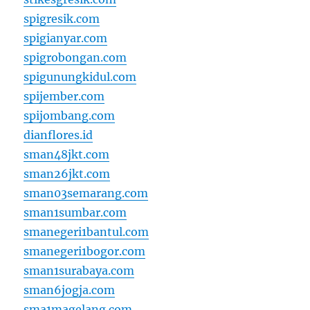
spigresik.com
spigianyar.com
spigrobongan.com
spigunungkidul.com
spijember.com
spijombang.com
dianflores.id
sman48jkt.com
sman26jkt.com
sman03semarang.com
sman1sumbar.com
smanegeri1bantul.com
smanegeri1bogor.com
sman1surabaya.com
sman6jogja.com
sma1magelang.com