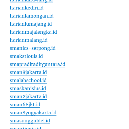
hariankediri.id
harianlamongan.id
harianlumajang.id
harianmajalengka.id
harianmalang.id
smanics-serpong.id
smakstlouis.id
smapraditadirgantara.id
sman8jakarta.id
smalabschool.id
smaskanisius.id
sman2jakarta.id
sman68jkt.id
sman8yogyakarta.id
smasungguldel.id
sman1jogja.id