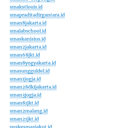
smakstlouis.id
smapraditadirgantara.id
sman8jakarta.id
smalabschool.id
smaskanisius.id
sman2jakarta.id
sman68jkt.id
sman8yogyakarta.id
smasungguldel.id
sman1jogja.id
sman28dkijakarta.id
sman3jogja.id
sman81jkt.id
sman2malang.id
sman21jkt.id
puskesmasjakut.id