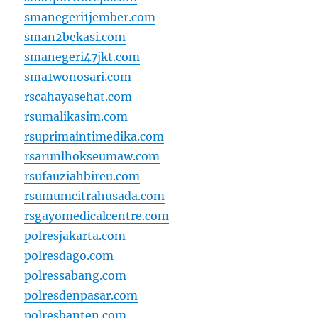
smanegeri1jember.com
sman2bekasi.com
smanegeri47jkt.com
sma1wonosari.com
rscahayasehat.com
rsumalikasim.com
rsuprimaintimedika.com
rsarunlhokseumaw.com
rsufauziahbireu.com
rsumumcitrahusada.com
rsgayomedicalcentre.com
polresjakarta.com
polresdago.com
polressabang.com
polresdenpasar.com
polresbanten.com