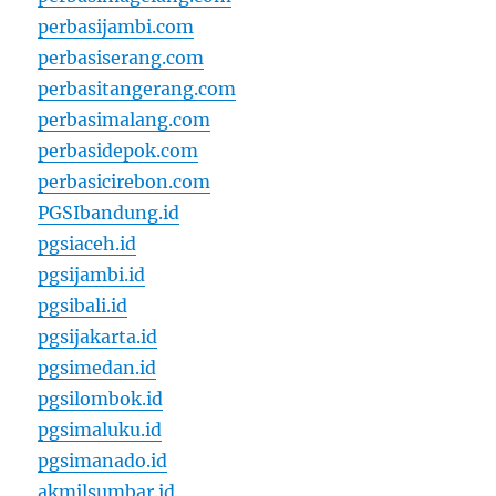
perbasijambi.com
perbasiserang.com
perbasitangerang.com
perbasimalang.com
perbasidepok.com
perbasicirebon.com
PGSIbandung.id
pgsiaceh.id
pgsijambi.id
pgsibali.id
pgsijakarta.id
pgsimedan.id
pgsilombok.id
pgsimaluku.id
pgsimanado.id
akmilsumbar.id