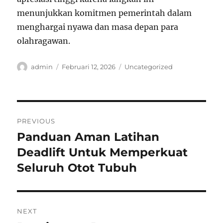
menunjukkan komitmen pemerintah dalam
menghargai nyawa dan masa depan para
olahragawan.
Author
Posted
Categories
admin
Februari 12, 2026
Uncategorized
on
Navigasi
PREVIOUS
pos
Panduan Aman Latihan
Previous
post:
Deadlift Untuk Memperkuat
Seluruh Otot Tubuh
NEXT