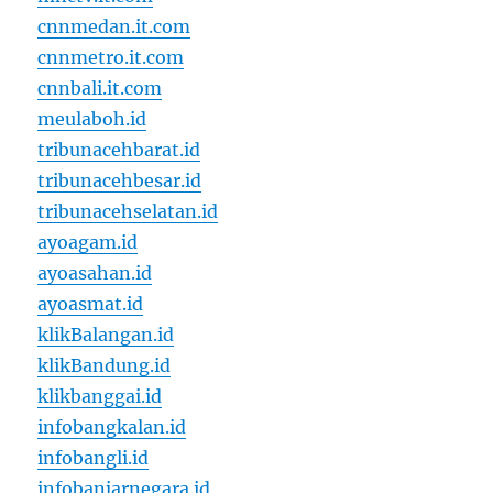
cnnmedan.it.com
cnnmetro.it.com
cnnbali.it.com
meulaboh.id
tribunacehbarat.id
tribunacehbesar.id
tribunacehselatan.id
ayoagam.id
ayoasahan.id
ayoasmat.id
klikBalangan.id
klikBandung.id
klikbanggai.id
infobangkalan.id
infobangli.id
infobanjarnegara.id