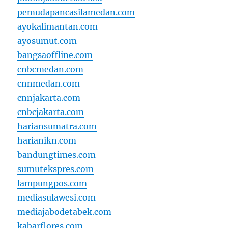
pemudapancasilamedan.com
ayokalimantan.com
ayosumut.com
bangsaoffline.com
cnbcmedan.com
cnnmedan.com
cnnjakarta.com
cnbcjakarta.com
hariansumatra.com
harianikn.com
bandungtimes.com
sumutekspres.com
lampungpos.com
mediasulawesi.com
mediajabodetabek.com
kabarflores.com