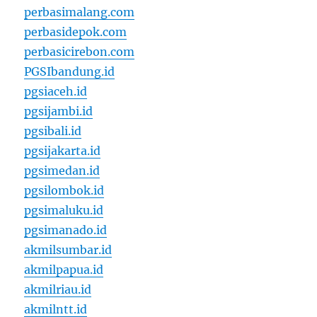
perbasimalang.com
perbasidepok.com
perbasicirebon.com
PGSIbandung.id
pgsiaceh.id
pgsijambi.id
pgsibali.id
pgsijakarta.id
pgsimedan.id
pgsilombok.id
pgsimaluku.id
pgsimanado.id
akmilsumbar.id
akmilpapua.id
akmilriau.id
akmilntt.id