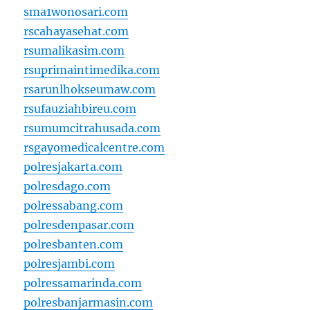
sma1wonosari.com
rscahayasehat.com
rsumalikasim.com
rsuprimaintimedika.com
rsarunlhokseumaw.com
rsufauziahbireu.com
rsumumcitrahusada.com
rsgayomedicalcentre.com
polresjakarta.com
polresdago.com
polressabang.com
polresdenpasar.com
polresbanten.com
polresjambi.com
polressamarinda.com
polresbanjarmasin.com