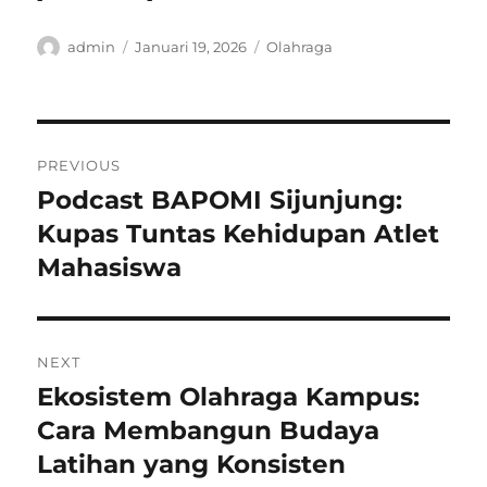
Author
Posted
Categories
admin
Januari 19, 2026
Olahraga
on
Navigasi
PREVIOUS
pos
Podcast BAPOMI Sijunjung:
Previous
post:
Kupas Tuntas Kehidupan Atlet
Mahasiswa
NEXT
Ekosistem Olahraga Kampus:
Next
post:
Cara Membangun Budaya
Latihan yang Konsisten