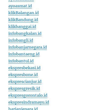
ayoasmat.id
klikBalangan.id
klikBandung.id
klikbanggai.id
infobangkalan.id
infobangli.id
infobanjarnegara.id
infobantaeng.id
infobantul.id
ekspresbekasi.id
ekspresbone.id
eksprescianjur.id
ekspresgresik.id
ekspresgorontalo.id
ekspresindramayu.id
harianjepara.id