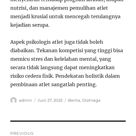
nutrisi, dan manajemen pemulihan atlet
menjadi krusial untuk mencegah terulangnya
kejadian serupa.
Aspek psikologis atlet juga tidak boleh
diabaikan. Tekanan kompetisi yang tinggi bisa
memicu stres dan kelelahan mental, yang
secara tidak langsung dapat meningkatkan
risiko cedera fisik. Pendekatan holistik dalam
pembinaan atlet sangatlah penting.
Author
Posted
Categories
admin
Juni 27, 2025
Berita
,
Olahraga
on
Navigasi
PREVIOUS