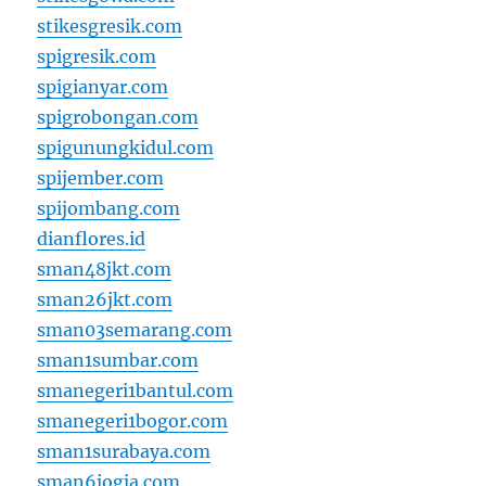
stikesgresik.com
spigresik.com
spigianyar.com
spigrobongan.com
spigunungkidul.com
spijember.com
spijombang.com
dianflores.id
sman48jkt.com
sman26jkt.com
sman03semarang.com
sman1sumbar.com
smanegeri1bantul.com
smanegeri1bogor.com
sman1surabaya.com
sman6jogja.com