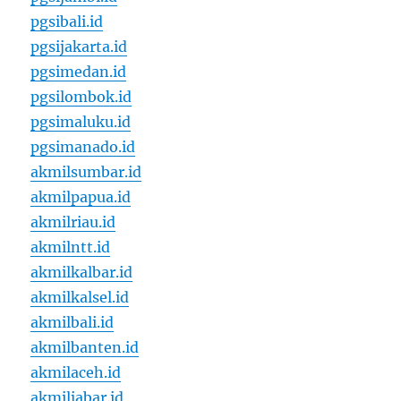
pgsibali.id
pgsijakarta.id
pgsimedan.id
pgsilombok.id
pgsimaluku.id
pgsimanado.id
akmilsumbar.id
akmilpapua.id
akmilriau.id
akmilntt.id
akmilkalbar.id
akmilkalsel.id
akmilbali.id
akmilbanten.id
akmilaceh.id
akmiljabar.id