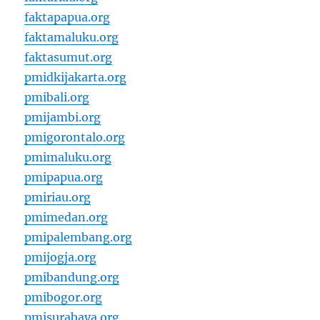
faktapapua.org
faktamaluku.org
faktasumut.org
pmidkijakarta.org
pmibali.org
pmijambi.org
pmigorontalo.org
pmimaluku.org
pmipapua.org
pmiriau.org
pmimedan.org
pmipalembang.org
pmijogja.org
pmibandung.org
pmibogor.org
pmisurabaya.org