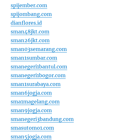
spijember.com
spijombang.com
dianflores.id
sman48jkt.com
sman26jkt.com
sman03semarang.com
sman1sumbar.com
smanegeri1bantul.com
smanegeri1bogor.com
sman1surabaya.com
sman6jogja.com
sma1magelang.com
sman9jogja.com
smanegeri3bandung.com
smasutomo1.com
sman5jogja.com