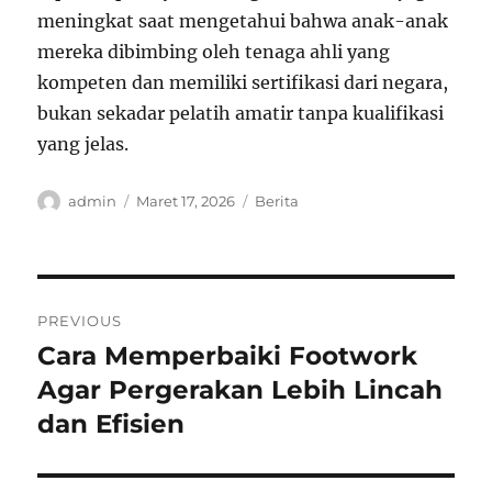
meningkat saat mengetahui bahwa anak-anak
mereka dibimbing oleh tenaga ahli yang
kompeten dan memiliki sertifikasi dari negara,
bukan sekadar pelatih amatir tanpa kualifikasi
yang jelas.
Author
Posted
Categories
admin
Maret 17, 2026
Berita
on
Navigasi
PREVIOUS
pos
Cara Memperbaiki Footwork
Previous
post:
Agar Pergerakan Lebih Lincah
dan Efisien