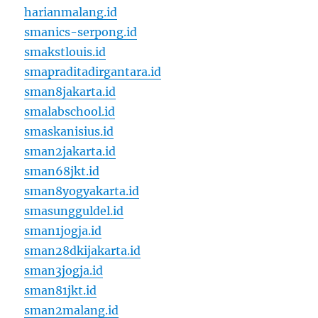
harianmalang.id
smanics-serpong.id
smakstlouis.id
smapraditadirgantara.id
sman8jakarta.id
smalabschool.id
smaskanisius.id
sman2jakarta.id
sman68jkt.id
sman8yogyakarta.id
smasungguldel.id
sman1jogja.id
sman28dkijakarta.id
sman3jogja.id
sman81jkt.id
sman2malang.id