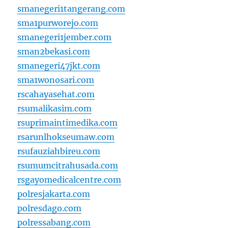
smanegeri1tangerang.com
sma1purworejo.com
smanegeri1jember.com
sman2bekasi.com
smanegeri47jkt.com
sma1wonosari.com
rscahayasehat.com
rsumalikasim.com
rsuprimaintimedika.com
rsarunlhokseumaw.com
rsufauziahbireu.com
rsumumcitrahusada.com
rsgayomedicalcentre.com
polresjakarta.com
polresdago.com
polressabang.com