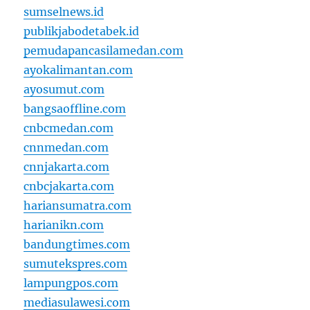
sumselnews.id
publikjabodetabek.id
pemudapancasilamedan.com
ayokalimantan.com
ayosumut.com
bangsaoffline.com
cnbcmedan.com
cnnmedan.com
cnnjakarta.com
cnbcjakarta.com
hariansumatra.com
harianikn.com
bandungtimes.com
sumutekspres.com
lampungpos.com
mediasulawesi.com