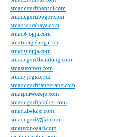
smanegeri1bantul.com
smanegeri1bogor.com
sman1surabaya.com
sman6jogja.com
sma1magelang.com
sman9jogja.com
smanegeri3bandung.com
smasutomo1.com
sman5jogja.com
smanegeri1tangerang.com
sma1purworejo.com
smanegeri1jember.com
sman2bekasi.com
smanegeri47jkt.com
sma1wonosari.com
rscahayasehat.com