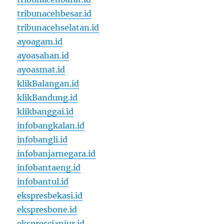
tribunacehbesar.id
tribunacehselatan.id
ayoagam.id
ayoasahan.id
ayoasmat.id
klikBalangan.id
klikBandung.id
klikbanggai.id
infobangkalan.id
infobangli.id
infobanjarnegara.id
infobantaeng.id
infobantul.id
ekspresbekasi.id
ekspresbone.id
eksprescianjur.id