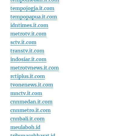
tempojogja.it.com
tempopapua.it.com
idntimes.it.com
metrotv.it.com
sctv.it.com
transtv.it.com
indosiar.it.com
metrotvnews.it.com
rctiplus.it.com
tvonenews.it.com
mnctv.it.com
cnnmedan.it.com
cnnmetro.it.com
cnnbali.it.com
meulaboh.id
tribunacehbarat.id