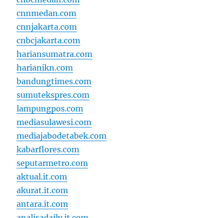
cnnmedan.com
cnnjakarta.com
cnbcjakarta.com
hariansumatra.com
harianikn.com
bandungtimes.com
sumutekspres.com
lampungpos.com
mediasulawesi.com
mediajabodetabek.com
kabarflores.com
seputarmetro.com
aktual.it.com
akurat.it.com
antara.it.com
analisadaily.it.com