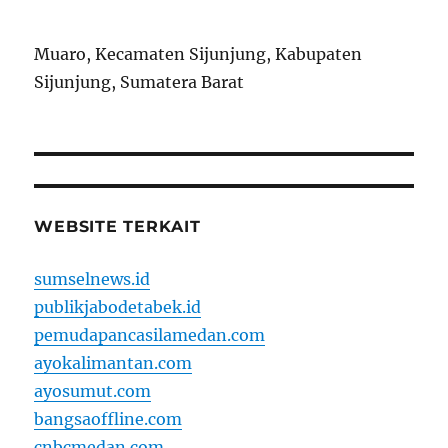
Muaro, Kecamaten Sijunjung, Kabupaten
Sijunjung, Sumatera Barat
WEBSITE TERKAIT
sumselnews.id
publikjabodetabek.id
pemudapancasilamedan.com
ayokalimantan.com
ayosumut.com
bangsaoffline.com
cnbcmedan.com