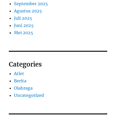
September 2025
Agustus 2025
Juli 2025
Juni 2025
Mei 2025
Categories
Atlet
Berita
Olahraga
Uncategorized