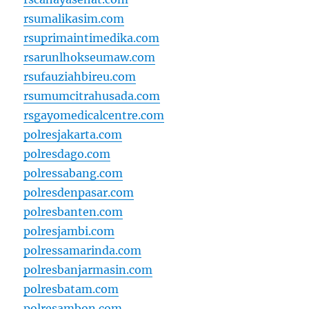
rsumalikasim.com
rsuprimaintimedika.com
rsarunlhokseumaw.com
rsufauziahbireu.com
rsumumcitrahusada.com
rsgayomedicalcentre.com
polresjakarta.com
polresdago.com
polressabang.com
polresdenpasar.com
polresbanten.com
polresjambi.com
polressamarinda.com
polresbanjarmasin.com
polresbatam.com
polresambon.com