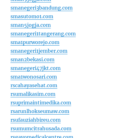
smanegeri3bandung.com
smasutomo1.com
sman5jogja.com
smanegeri1tangerang.com
sma1purworejo.com
smanegeri1jember.com
sman2bekasi.com
smanegeri47jkt.com
sma1wonosari.com
rscahayasehat.com
rsumalikasim.com
rsuprimaintimedika.com
rsarunlhokseumaw.com
rsufauziahbireu.com
rsumumcitrahusada.com
rsgayomedicalcentre.com