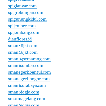
spigianyar.com
spigrobongan.com
spigunungkidul.com
spijember.com
spijombang.com
dianflores.id
sman48jkt.com
sman26jkt.com
sman03semarang.com
sman1sumbar.com
smanegeri1bantul.com
smanegeri1bogor.com
sman1surabaya.com
sman6jogja.com
sma1magelang.com
sman9jogja.com