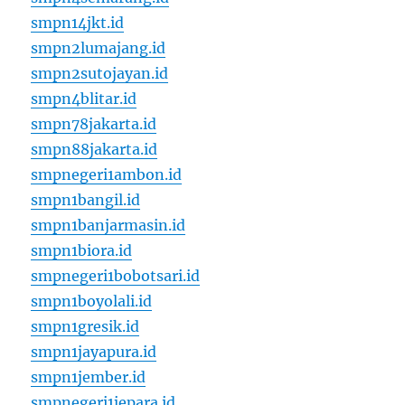
smpn14jkt.id
smpn2lumajang.id
smpn2sutojayan.id
smpn4blitar.id
smpn78jakarta.id
smpn88jakarta.id
smpnegeri1ambon.id
smpn1bangil.id
smpn1banjarmasin.id
smpn1biora.id
smpnegeri1bobotsari.id
smpn1boyolali.id
smpn1gresik.id
smpn1jayapura.id
smpn1jember.id
smpnegeri1jepara.id