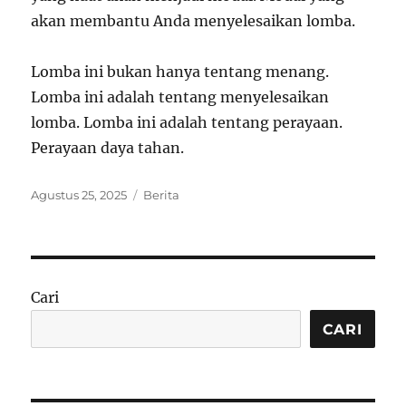
akan membantu Anda menyelesaikan lomba.
Lomba ini bukan hanya tentang menang.
Lomba ini adalah tentang menyelesaikan
lomba. Lomba ini adalah tentang perayaan.
Perayaan daya tahan.
Posted
Categories
Agustus 25, 2025
Berita
on
Cari
CARI