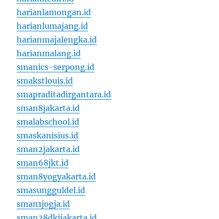
harianlamongan.id
harianlumajang.id
harianmajalengka.id
harianmalang.id
smanics-serpong.id
smakstlouis.id
smapraditadirgantara.id
sman8jakarta.id
smalabschool.id
smaskanisius.id
sman2jakarta.id
sman68jkt.id
sman8yogyakarta.id
smasungguldel.id
sman1jogja.id
sman28dkijakarta.id