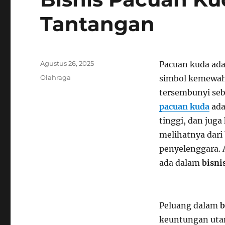
Tantangan
Posted
Agustus 26, 2025
Pacuan kuda ada
on
Categories
Olahraga
simbol kemewaha
tersembunyi seb
pacuan kuda
ada
tinggi, dan ju
melihatnya dari
penyelenggara. 
ada dalam
bisni
Peluang dalam
b
keuntungan utam