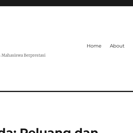
Home
About
 Mahasiswa Berprestasi
da: Peluang dan