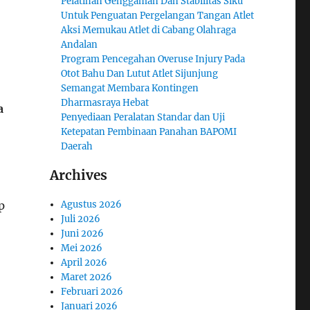
Pelatihan Genggaman Dan Stabilitas Siku
Untuk Penguatan Pergelangan Tangan Atlet
Aksi Memukau Atlet di Cabang Olahraga
Andalan
Program Pencegahan Overuse Injury Pada
Otot Bahu Dan Lutut Atlet Sijunjung
Semangat Membara Kontingen
Dharmasraya Hebat
a
Penyediaan Peralatan Standar dan Uji
Ketepatan Pembinaan Panahan BAPOMI
Daerah
Archives
Agustus 2026
p
Juli 2026
Juni 2026
Mei 2026
April 2026
Maret 2026
Februari 2026
Januari 2026