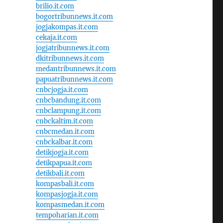
brilio.it.com
bogortribunnews.it.com
jogjakompas.it.com
cekaja.it.com
jogjatribunnews.it.com
dkitribunnews.it.com
medantribunnews.it.com
papuatribunnews.it.com
cnbcjogja.it.com
cnbcbandung.it.com
cnbclampung.it.com
cnbckaltim.it.com
cnbcmedan.it.com
cnbckalbar.it.com
detikjogja.it.com
detikpapua.it.com
detikbali.it.com
kompasbali.it.com
kompasjogja.it.com
kompasmedan.it.com
tempoharian.it.com