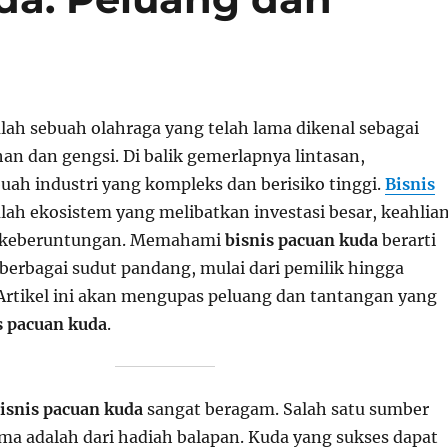
lah sebuah olahraga yang telah lama dikenal sebagai
n dan gengsi. Di balik gemerlapnya lintasan,
uah industri yang kompleks dan berisiko tinggi.
Bisnis
lah ekosistem yang melibatkan investasi besar, keahlia
ga keberuntungan. Memahami
bisnis pacuan kuda
berarti
 berbagai sudut pandang, mulai dari pemilik hingga
Artikel ini akan mengupas peluang dan tantangan yang
s pacuan kuda
.
isnis pacuan kuda
sangat beragam. Salah satu sumber
a adalah dari hadiah balapan. Kuda yang sukses dapat