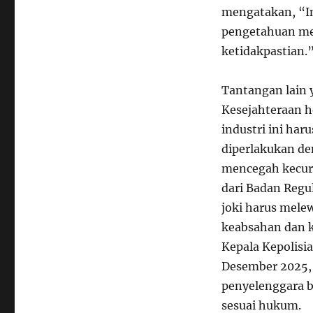
mengatakan, “I
pengetahuan me
ketidakpastian.
Tantangan lain y
Kesejahteraan h
industri ini ha
diperlakukan de
mencegah kecur
dari Badan Regu
joki harus mele
keabsahan dan k
Kepala Kepolisia
Desember 2025, 
penyelenggara b
sesuai hukum.