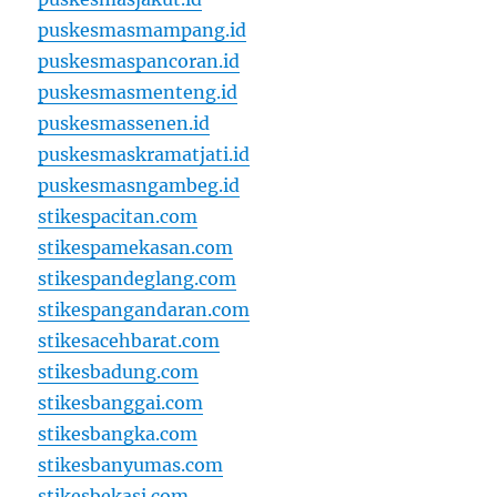
puskesmasmampang.id
puskesmaspancoran.id
puskesmasmenteng.id
puskesmassenen.id
puskesmaskramatjati.id
puskesmasngambeg.id
stikespacitan.com
stikespamekasan.com
stikespandeglang.com
stikespangandaran.com
stikesacehbarat.com
stikesbadung.com
stikesbanggai.com
stikesbangka.com
stikesbanyumas.com
stikesbekasi.com