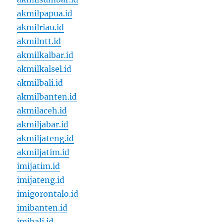
akmilpapua.id
akmilriau.id
akmilntt.id
akmilkalbar.id
akmilkalsel.id
akmilbali.id
akmilbanten.id
akmilaceh.id
akmiljabar.id
akmiljateng.id
akmiljatim.id
imijatim.id
imijateng.id
imigorontalo.id
imibanten.id
imibali.id