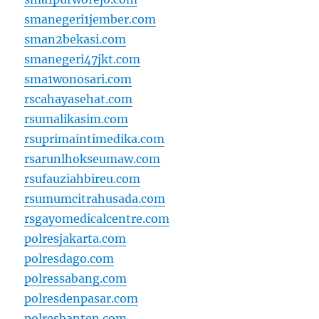
smanegeri1jember.com
sman2bekasi.com
smanegeri47jkt.com
sma1wonosari.com
rscahayasehat.com
rsumalikasim.com
rsuprimaintimedika.com
rsarunlhokseumaw.com
rsufauziahbireu.com
rsumumcitrahusada.com
rsgayomedicalcentre.com
polresjakarta.com
polresdago.com
polressabang.com
polresdenpasar.com
polresbanten.com