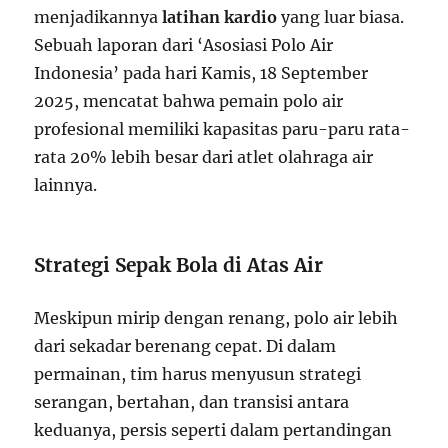
menjadikannya
latihan kardio
yang luar biasa.
Sebuah laporan dari ‘Asosiasi Polo Air
Indonesia’ pada hari Kamis, 18 September
2025, mencatat bahwa pemain polo air
profesional memiliki kapasitas paru-paru rata-
rata 20% lebih besar dari atlet olahraga air
lainnya.
Strategi Sepak Bola di Atas Air
Meskipun mirip dengan renang, polo air lebih
dari sekadar berenang cepat. Di dalam
permainan, tim harus menyusun strategi
serangan, bertahan, dan transisi antara
keduanya, persis seperti dalam pertandingan