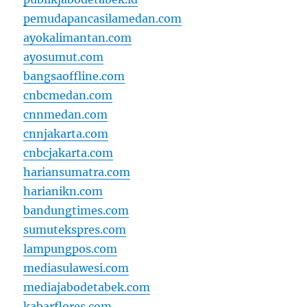
pemudapancasilamedan.com
ayokalimantan.com
ayosumut.com
bangsaoffline.com
cnbcmedan.com
cnnmedan.com
cnnjakarta.com
cnbcjakarta.com
hariansumatra.com
harianikn.com
bandungtimes.com
sumutekspres.com
lampungpos.com
mediasulawesi.com
mediajabodetabek.com
kabarflores.com