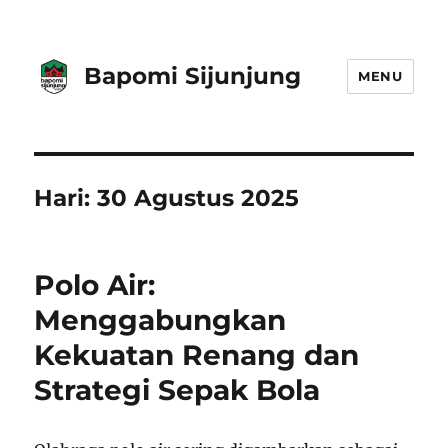
Bapomi Sijunjung
MENU
Hari:
30 Agustus 2025
Polo Air:
Menggabungkan
Kekuatan Renang dan
Strategi Sepak Bola