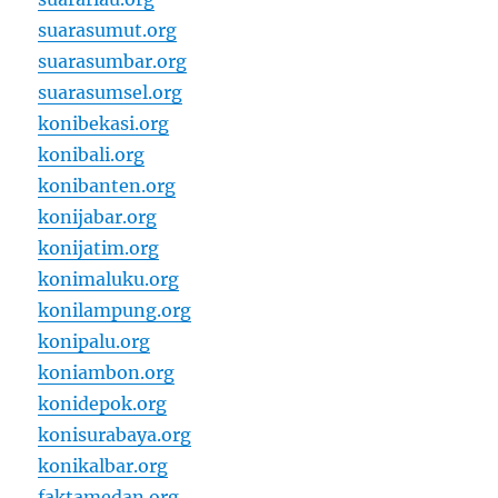
suarasumut.org
suarasumbar.org
suarasumsel.org
konibekasi.org
konibali.org
konibanten.org
konijabar.org
konijatim.org
konimaluku.org
konilampung.org
konipalu.org
koniambon.org
konidepok.org
konisurabaya.org
konikalbar.org
faktamedan.org