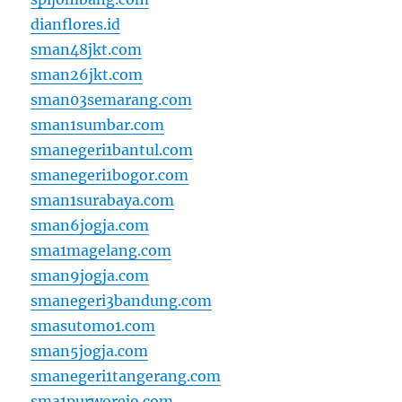
dianflores.id
sman48jkt.com
sman26jkt.com
sman03semarang.com
sman1sumbar.com
smanegeri1bantul.com
smanegeri1bogor.com
sman1surabaya.com
sman6jogja.com
sma1magelang.com
sman9jogja.com
smanegeri3bandung.com
smasutomo1.com
sman5jogja.com
smanegeri1tangerang.com
sma1purworejo.com