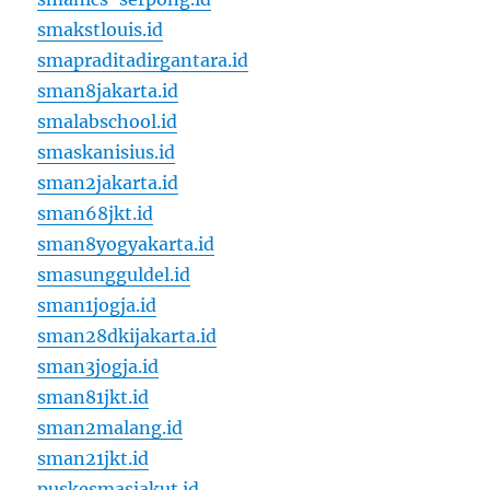
smakstlouis.id
smapraditadirgantara.id
sman8jakarta.id
smalabschool.id
smaskanisius.id
sman2jakarta.id
sman68jkt.id
sman8yogyakarta.id
smasungguldel.id
sman1jogja.id
sman28dkijakarta.id
sman3jogja.id
sman81jkt.id
sman2malang.id
sman21jkt.id
puskesmasjakut.id