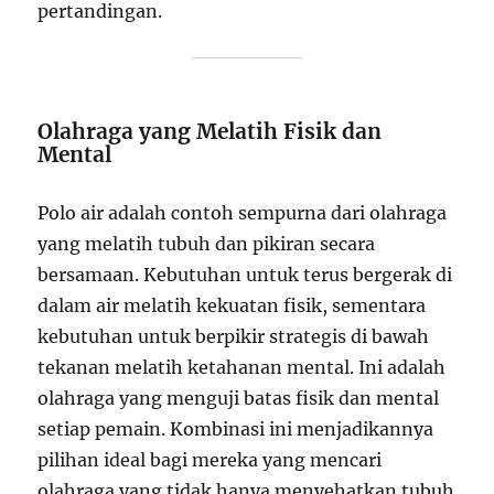
pertandingan.
Olahraga yang Melatih Fisik dan
Mental
Polo air adalah contoh sempurna dari olahraga
yang melatih tubuh dan pikiran secara
bersamaan. Kebutuhan untuk terus bergerak di
dalam air melatih kekuatan fisik, sementara
kebutuhan untuk berpikir strategis di bawah
tekanan melatih ketahanan mental. Ini adalah
olahraga yang menguji batas fisik dan mental
setiap pemain. Kombinasi ini menjadikannya
pilihan ideal bagi mereka yang mencari
olahraga yang tidak hanya menyehatkan tubuh