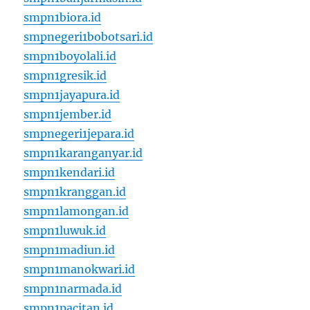
smpn1biora.id
smpnegeri1bobotsari.id
smpn1boyolali.id
smpn1gresik.id
smpn1jayapura.id
smpn1jember.id
smpnegeri1jepara.id
smpn1karanganyar.id
smpn1kendari.id
smpn1kranggan.id
smpn1lamongan.id
smpn1luwuk.id
smpn1madiun.id
smpn1manokwari.id
smpn1narmada.id
smpn1pacitan.id