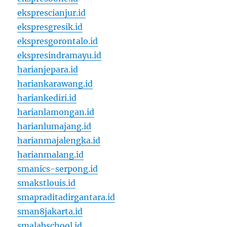
eksprescianjur.id
ekspresgresik.id
ekspresgorontalo.id
ekspresindramayu.id
harianjepara.id
hariankarawang.id
hariankediri.id
harianlamongan.id
harianlumajang.id
harianmajalengka.id
harianmalang.id
smanics-serpong.id
smakstlouis.id
smapraditadirgantara.id
sman8jakarta.id
smalabschool.id