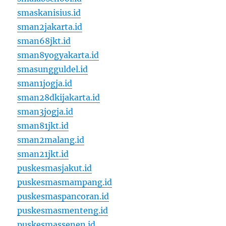
smaskanisius.id
sman2jakarta.id
sman68jkt.id
sman8yogyakarta.id
smasungguldel.id
sman1jogja.id
sman28dkijakarta.id
sman3jogja.id
sman81jkt.id
sman2malang.id
sman21jkt.id
puskesmasjakut.id
puskesmasmampang.id
puskesmaspancoran.id
puskesmasmenteng.id
puskesmassenen.id