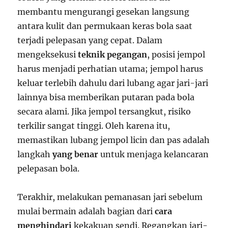
membantu mengurangi gesekan langsung
antara kulit dan permukaan keras bola saat
terjadi pelepasan yang cepat. Dalam
mengeksekusi
teknik pegangan
, posisi jempol
harus menjadi perhatian utama; jempol harus
keluar terlebih dahulu dari lubang agar jari-jari
lainnya bisa memberikan putaran pada bola
secara alami. Jika jempol tersangkut, risiko
terkilir sangat tinggi. Oleh karena itu,
memastikan lubang jempol licin dan pas adalah
langkah
yang benar
untuk menjaga kelancaran
pelepasan bola.
Terakhir, melakukan pemanasan jari sebelum
mulai bermain adalah bagian dari
cara
menghindari
kekakuan sendi. Regangkan jari-