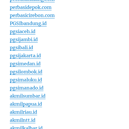
perbasidepok.com
perbasicirebon.com
PGSIbandung.id
pgsiaceh.id
pgsijambi.id
pgsibali.id
pgsijakarta.id
pgsimedan.id
pgsilombok.id
pgsimaluku.id
pgsimanado.id
akmilsumbar.id
akmilpapua.id
akmilriau.id
akmilntt.id
akmilkalbar.id