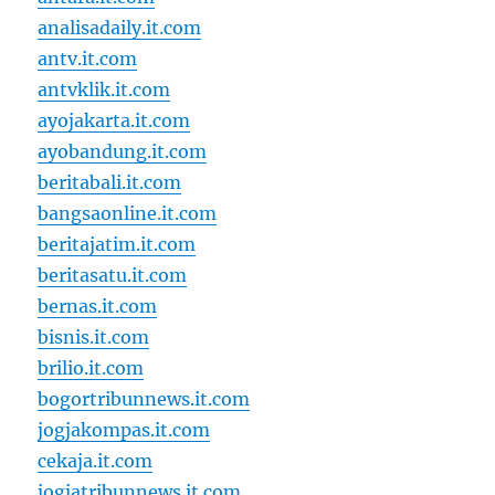
analisadaily.it.com
antv.it.com
antvklik.it.com
ayojakarta.it.com
ayobandung.it.com
beritabali.it.com
bangsaonline.it.com
beritajatim.it.com
beritasatu.it.com
bernas.it.com
bisnis.it.com
brilio.it.com
bogortribunnews.it.com
jogjakompas.it.com
cekaja.it.com
jogjatribunnews.it.com