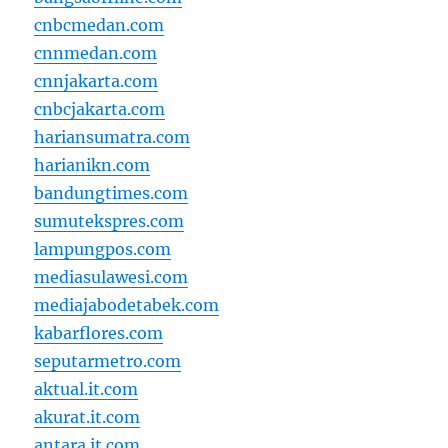
cnbcmedan.com
cnnmedan.com
cnnjakarta.com
cnbcjakarta.com
hariansumatra.com
harianikn.com
bandungtimes.com
sumutekspres.com
lampungpos.com
mediasulawesi.com
mediajabodetabek.com
kabarflores.com
seputarmetro.com
aktual.it.com
akurat.it.com
antara.it.com