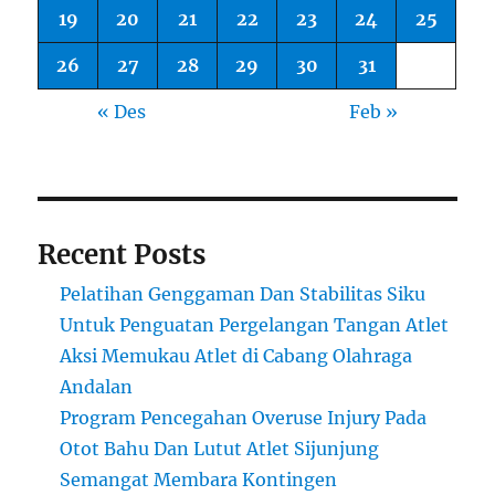
19
20
21
22
23
24
25
26
27
28
29
30
31
« Des
Feb »
Recent Posts
Pelatihan Genggaman Dan Stabilitas Siku
Untuk Penguatan Pergelangan Tangan Atlet
Aksi Memukau Atlet di Cabang Olahraga
Andalan
Program Pencegahan Overuse Injury Pada
Otot Bahu Dan Lutut Atlet Sijunjung
Semangat Membara Kontingen