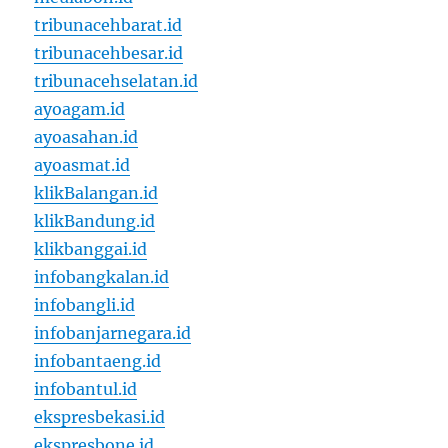
tribunacehbarat.id
tribunacehbesar.id
tribunacehselatan.id
ayoagam.id
ayoasahan.id
ayoasmat.id
klikBalangan.id
klikBandung.id
klikbanggai.id
infobangkalan.id
infobangli.id
infobanjarnegara.id
infobantaeng.id
infobantul.id
ekspresbekasi.id
ekspresbone.id