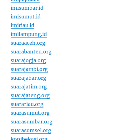
imisumbar.id
imisumut.id
imiriau.id
imilampung.id
suaraaceh.org
suarabanten.org
suarajogja.org
suarajambi.org
suarajabar.org
suarajatim.org
suarajateng.org
suarariau.org
suarasumut.org
suarasumbar.org
suarasumsel.org
konibekasi.org