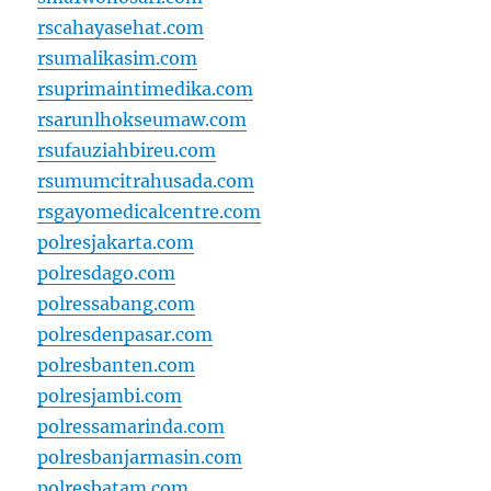
rscahayasehat.com
rsumalikasim.com
rsuprimaintimedika.com
rsarunlhokseumaw.com
rsufauziahbireu.com
rsumumcitrahusada.com
rsgayomedicalcentre.com
polresjakarta.com
polresdago.com
polressabang.com
polresdenpasar.com
polresbanten.com
polresjambi.com
polressamarinda.com
polresbanjarmasin.com
polresbatam.com