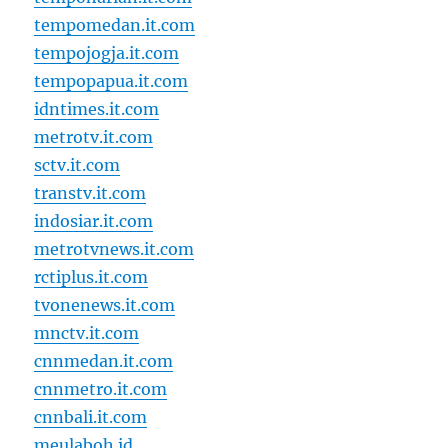
tempomedan.it.com
tempojogja.it.com
tempopapua.it.com
idntimes.it.com
metrotv.it.com
sctv.it.com
transtv.it.com
indosiar.it.com
metrotvnews.it.com
rctiplus.it.com
tvonenews.it.com
mnctv.it.com
cnnmedan.it.com
cnnmetro.it.com
cnnbali.it.com
meulaboh.id